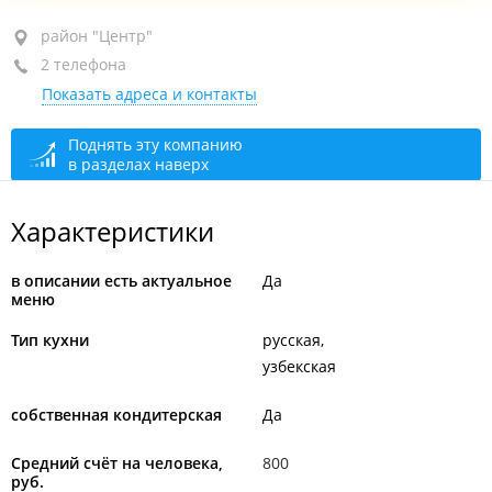
район "Центр", ул. Алеутская, 43
район "Центр"
2 телефона
1-й этаж
Показать адреса и контакты
+7 (423) 208-05-50
+7 984 198-05-50
Поднять эту компанию
в разделах наверх
закрыто, откроется в 09:00
Характеристики
в описании есть актуальное
Да
меню
Тип кухни
русская
узбекская
собственная кондитерская
Да
Средний счёт на человека,
800
руб.