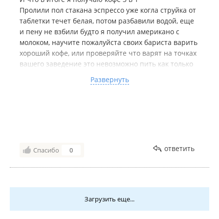
Пролили пол стакана эспрессо уже когла струйка от
таблетки течет белая, потом разбавили водой, еще
и пену не взбили будто я получил американо с
молоком, научите пожалуйста своих бариста варить
хороший кофе, или проверяйте что варят на точках
вашего заведение это невозможно пить как только
вышли сразу де выкинули, еще и в добавок он
Развернуть
просто горячий не вкуса кофе ничего.
ответить
Спасибо
0
Загрузить еще...