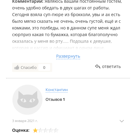
Комментарий:
Являюсь вашим постоянным гостем,
очень удобно обедать в двух шагах от работы.
Сегодня взяла суп-пюре из брокколи, увы и ах есть
было мягко сказать не очень, очень густой, ещё и с
комками, это полбеды, но в данном супе меня ждал
сюрприз какая то бумажка, которая благополучно
оказалась у меня во рту..... Подошла к девушке,
которая и кассир и официант в одном лице,
показала ей на что девушка просто ахнула.....
Развернуть
Уважаемое руководство неужели вы будучи
ответить
Спасибо
0
владельцем кафе, а это общественное питание, не
владеете знаниями, информацией как персонал
должен действовать в данных ситуациях?
Апплодирую стоя 👏
Константин
Отзывов
1
3 января 2021 г.
Оценка: