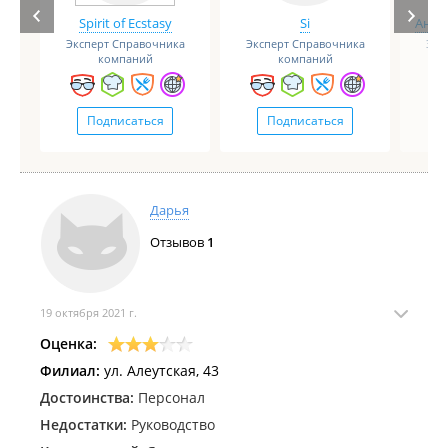
Spirit of Ecstasy
Si
Анге
Эксперт Справочника
Эксперт Справочника
Экс
компаний
компаний
Подписаться
Подписаться
Дарья
Отзывов
1
19 октября 2021 г.
Оценка:
Филиал:
ул. Алеутская, 43
Достоинства:
Персонал
Недостатки:
Руководство