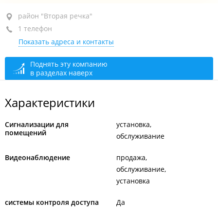
район "Вторая речка", ул. Кирова, 25В
район "Вторая речка"
1 телефон
+7 (423) 268-68-10
Показать адреса и контакты
сегодня закрыто
Поднять эту компанию
в разделах наверх
Характеристики
Сигнализации для
установка
помещений
обслуживание
Видеонаблюдение
продажа
обслуживание
установка
системы контроля доступа
Да