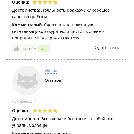
Оценка:
открытым способом;
Монтаж слаботочного провода в короб;
Достоинства:
Лояльность к заказчику хорошее
Монтаж слаботочного провода в фальшпол;
качество работы
Монтаж слаботочного провода в фальшпотолок;
Прокладка видеокабеля;
Комментарий:
Сделали мне пожарную
Прокладка кабеля питания для устройств;
сигнализацию, аккуратно и чисто, особенно
Контроль доступа;
понравилась рассрочка платежа.
Установка доводчика на дверь;
Установка замка электромеханического;
ответить
Спасибо
43
Установка замка электромагнитного;
Структурированные кабельные системы (СКС).
Ирина
Отзывов
1
4 октября 2017 г.
Оценка:
Достоинства:
Все сделали быстро и за собой все
убрали, молодцы
Комментарий:
Спасибо вам!