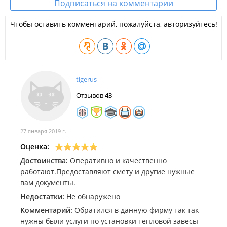
Подписаться на комментарии
Монтаж распределительных электрощитов;
Установка автоматов;
Чтобы оставить комментарий, пожалуйста, авторизуйтесь!
Монтаж УЗО;
Монтаж розеток;
Монтаж выключателей;
Монтаж датчиков освещения;
Монтаж проходных (перекидных)
выключателей (позволяют включать и выключать
tigerus
люстры или светильники из разных точек);
Монтаж люстр;
Отзывов
43
Монтаж бра;
Монтаж светильников (настенных, потолочных,
точечных);
Штробление бетонных и кирпичных стен;
27 января 2019 г.
Монтаж вентиляторов (вытяжных);
Устройство "теплого пола";
Оценка:
Подключение бытовой техники: стиральных машин,
Достоинства:
Оперативно и качественно
посудомоечных машин, электроплит, электрокаминов,
работают.Предоставляют смету и другие нужные
водонагревателей, стабилизаторов напряжения,
трансформаторов, кондиционеров,
вам документы.
электроконвекторов;
Недостатки:
Не обнаружено
Монтаж контура заземления;
Монтаж телефонных линий;
Комментарий:
Обратился в данную фирму так так
Монтаж антенных кабелей;
нужны были услуги по установки тепловой завесы
Монтаж сетевых кабелей (Интернет);