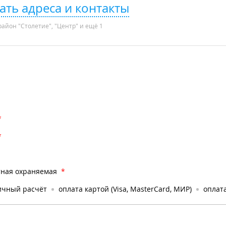
ать адреса и контакты
айон "Столетие", "Центр" и ещё 1
*
*
тная охраняемая
*
ичный расчёт
оплата картой (Visa, MasterCard, МИР)
оплата