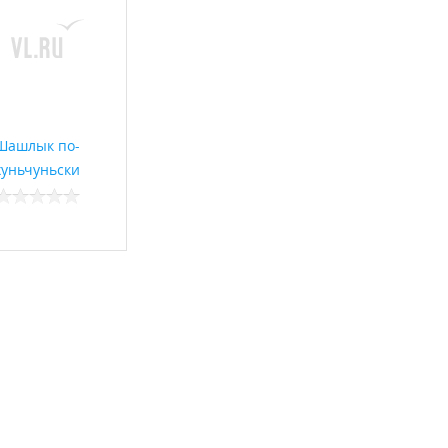
Шашлык по-
хуньчуньски