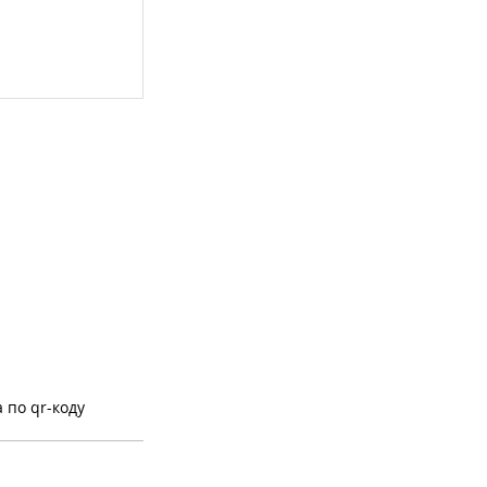
 по qr-коду