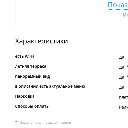
Показ
р
Характеристики
есть Wi-Fi
Да
летняя терраса
Да
панорамный вид
Да
в описании есть актуальное меню
Да
Парковка
пла
Способы оплаты
нал
*
Задано не для всех филиалов