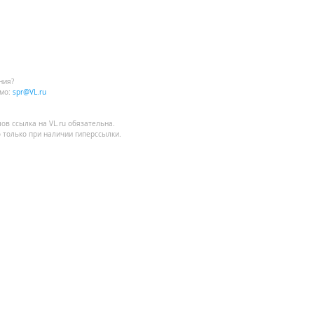
ния?
мо:
spr@VL.ru
лов
ссылка на VL.ru
обязательна.
 только при наличии гиперссылки.