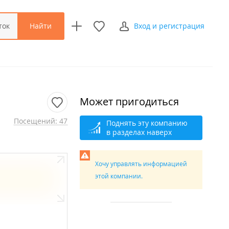
Найти
ток
Вход и регистрация
Может пригодиться
Посещений: 47
Поднять эту компанию
в разделах наверх
Хочу управлять информацией
этой компании.