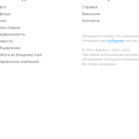
вто
Справка
фиша
Вакансии
ино
Контакты
азы отдыха
едвижимость
Обнаружили ошибку, есть предложе
овости
Отправьте нам
сообщение
или пись
бъявления
© ООО «Фарпост», 2003—2026
абота во Владивостоке
При любом использовании материа
Цитирование в Интернете возможно
правочник компаний
Все права защищены.