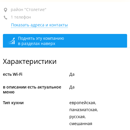
район "Столетие", пр-т 100-летия Владивостока, 32В
район "Столетие"
1 телефон
+7 924 250-69-91
Показать адреса и контакты
открыто: 08:00–21:00
Поднять эту компанию
в разделах наверх
Характеристики
есть Wi-Fi
Да
в описании есть актуальное
Да
меню
Тип кухни
европейская
паназиатская
русская
смешанная