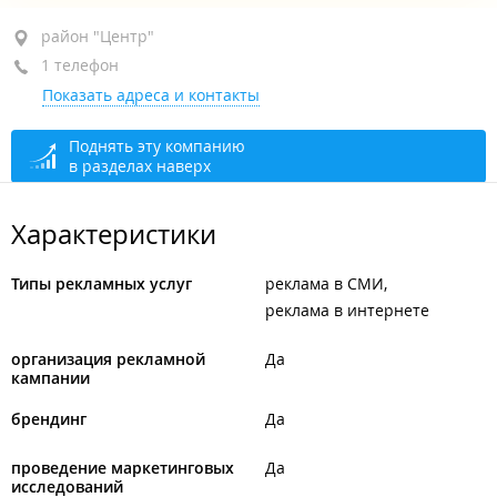
район "Центр", ул. Пологая, 69
район "Центр"
1 телефон
+7 953 211-56-33
Показать адреса и контакты
открыто: 10:00–20:00
Поднять эту компанию
в разделах наверх
Характеристики
Типы рекламных услуг
реклама в СМИ
реклама в интернете
организация рекламной
Да
кампании
брендинг
Да
проведение маркетинговых
Да
исследований