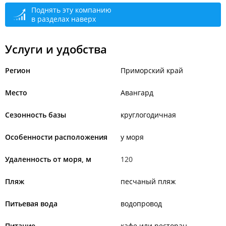
Поднять эту компанию
в разделах наверх
Услуги и удобства
Регион
Приморский край
Место
Авангард
Сезонность базы
круглогодичная
Особенности расположения
у моря
Удаленность от моря, м
120
Пляж
песчаный пляж
Питьевая вода
водопровод
Питание
кафе или ресторан