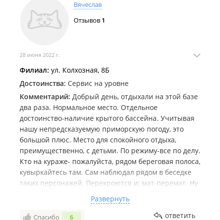
во вторых охранник просто выключил нам свет при
Вячеслав
свидетелях, в результате чего, я когда вылазил из
Отзывов
1
бассейна в полной темноте, подвернул ногу, завтра
поеду в травмпункт, администратор ни как не
отреагировал на мой звонок. Я буду подавать в суд
и дам это дело огласки. Это хамское поведение за
28 июня 2022 г.
5000 в сутки!!!! Поверьте я уже всё заснял на камеру,
Филиал:
ул. Колхозная, 8Б
у меня есть все свидетили и завтра будет справка с
Достоинства:
Сервис на уровне
трамвпунка. Охранник был в нетрезвом состоянии!!
Комментарий:
Добрый день, отдыхали на этой базе
Разговаривал не внятно и хамил! Прошу
два раза. Нормальное место. Отдельное
отреагировать на моё письмо и связаться со мной
достоинство-наличие крытого бассейна. Учитывая
по телефону . Номер на четверых маленький, диван
нашу непредсказуемую приморскую погоду, это
раз долбаный, море и пляж грязный.
большой плюс. Место для спокойного отдыха,
преимущественно, с детьми. По режиму-все по делу.
Кто на кураже- пожалуйста, рядом береговая полоса,
кувыркайтесь там. Сам наблюдал рядом в беседке
таких персонажей. Перекроются и: мат-перемат. Ну
таким только лопатой по голове, прости Господи.
Развернуть
Если кто не уточнил правила отдыха заранее-это
ваши проблемы. Единственное, что насторожило, на
ответить
Спасибо
6