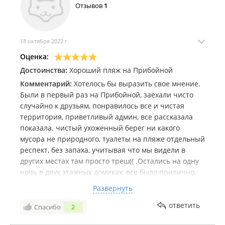
Отзывов
1
18 октября 2022 г.
Оценка:
Достоинства:
Хороший пляж на Прибойной
Комментарий:
Хотелось бы выразить свое мнение.
Были в первый раз на Прибойной, заехали чисто
случайно к друзьям, понравилось все и чистая
территория, приветливый админ, все рассказала
показала. чистый ухоженный берег ни какого
мусора не природного, туалеты на пляже отдельный
респект, без запаха, учитывая что мы видели в
других местах там просто треш(( .Остались на одну
ночь в двух этажных домиках, все было прилично,
за цену в 2 тыс. рубл. предложили и номер, пусть и
Развернуть
не большой, но с чистым бельем, полотенцем,
приличный был душ хоть и общ, и опять же
ответить
Спасибо
2
туалеты. Продуманы места для приготовления