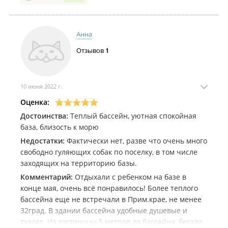
верхней строй-площадке не огорожено, а там , кое-
где оголенная арматура торчит и дети забегают.
Непорядок. Удачи.
Анна
Отзывов
1
10 июня 2022 г.
Оценка:
Достоинства:
Теплый бассейн, уютная спокойная
база, близость к морю
Недостатки:
Фактически нет, разве что очень много
свободно гуляющих собак по поселку, в том числе
заходящих на территорию базы.
Комментарий:
Отдыхали с ребенком на базе в
конце мая, очень всё понравилось! Более теплого
бассейна еще не встречали в Прим.крае, не менее
32град. В здании бассейна удобные душевые и
туалет. Из гостиницы 5 метров до бассейна, бегали