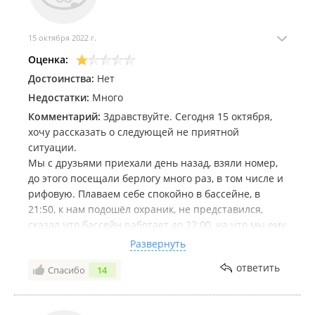
15 октября 2022 г.
Оценка:
Достоинства:
Нет
Недостатки:
Много
Комментарий:
Здравствуйте. Сегодня 15 октября,
хочу рассказать о следующей не приятной
ситуации.
Мы с друзьями приехали день назад, взяли номер,
до этого посещали берлогу много раз, в том числе и
рифовую. Плаваем себе спокойно в бассейне, в
21:50, к нам подошёл охраник, не представился,
сказал что бассейн работает до 22:00, на что мы ему
сказали, где написан режим работы? Так как вчера
Развернуть
купались в, 11:00 и ни кто нам ни чего не говорил
ответить
Спасибо
14
про режим работы и до этого приезжали несколько
раз и плавали в любое время в бассейне. Во первых
режим пользования бассейном ни где не прописан,