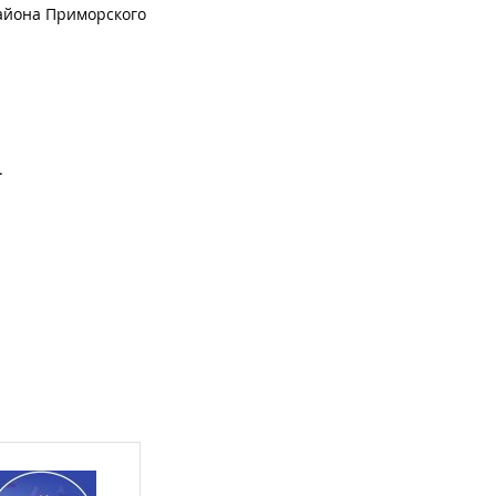
района Приморского
.
а новые лыжи.