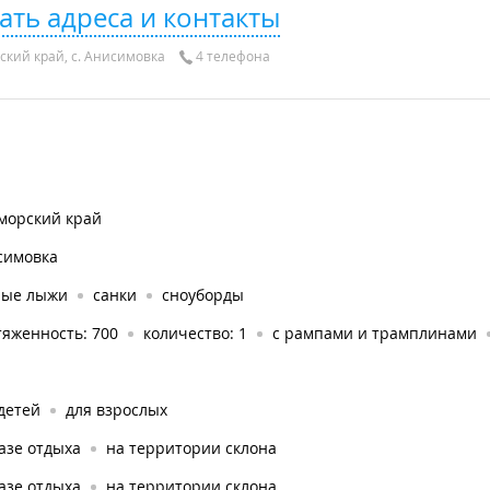
ать адреса и контакты
кий край, с. Анисимовка
4 телефона
морский край
симовка
ные лыжи
санки
сноуборды
тяженность: 700
количество: 1
с рампами и трамплинами
детей
для взрослых
азе отдыха
на территории склона
азе отдыха
на территории склона