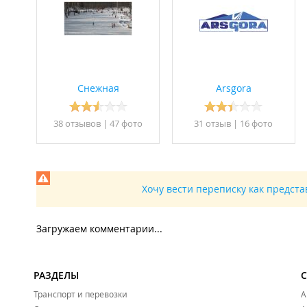
Подъемник:
Детский дневной абон
Снежная
Arsgora
38 отзывов
|
47 фото
31 отзыв
|
16 фото
Хочу вести переписку как предст
Пользование
Залог за 
Загружаем комментарии...
Взрослый дневной 
Услуги инструктора:
РАЗДЕЛЫ
Транспорт и перевозки
1 час - 3000 руб.;
А