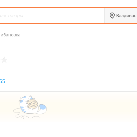
Владивос
рибановка
55