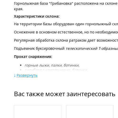
Горнолыжная база "Грибановка" расположена на склоне
края.
Характеристики склона:
На территории базы оборудован один горнолыжный скло
Оснежение в основном естественное, но по необходимос
Регулярная обработка склона ратраком дает возможнос
Подъемник буксировочный
т
елескопический Т-образны
Прокат снаряжения:
горные лыжи, палки, ботинки,
сноуборд с креплениями, ботинки
,
защита, шлемы, очки
,
Развернуть
лыжные костюмы.
Можно воспользоваться услугами "Ski-сервиса" - заточк
Вас также может заинтересовать
Горнолыжный склон работает во все праздничные дни
Возможность хранение вещей и спортивного оборудов
*Рост детей не должен превышать 140 см.