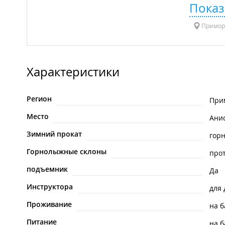
Показ
Приморс
Характеристики
Регион
При
Место
Ани
Зимний прокат
гор
Горнолыжные склоны
про
подъемник
Да
Инструктора
для 
Проживание
на б
Питание
на б