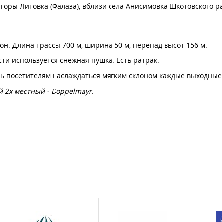
 горы Литовка (Фалаза), вблизи села Анисимовка Шкотовского 
н. Длина трассы 700 м, ширина 50 м, перепад высот 156 м.
ти используется снежная пушка. Есть ратрак.
ть посетителям наслаждаться мягким склоном каждые выходные
й 2х местный -
Doppelmayr.
а бокового канта, обработка парафином, установка креплений н
.
ания в здании проката.