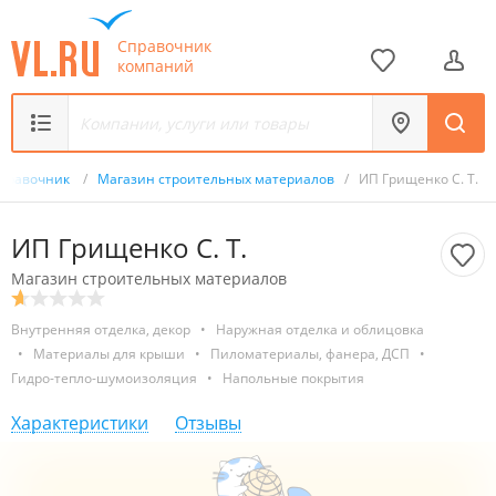
Справочник
компаний
правочник
/
Магазин строительных материалов
/
ИП Грищенко С. Т.
ИП Грищенко С. Т.
Магазин строительных материалов
Внутренняя отделка, декор
•
Наружная отделка и облицовка
•
Материалы для крыши
•
Пиломатериалы, фанера, ДСП
•
Гидро-тепло-шумоизоляция
•
Напольные покрытия
Характеристики
Отзывы