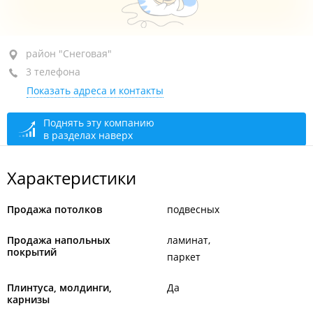
район "Снеговая", ул. Карьерная, 3
район "Снеговая"
3 телефона
+7 (423) 224-36-45
Показать адреса и контакты
+7 (423) 224-35-90
+7 904 627-34-30
Поднять эту компанию
в разделах наверх
сегодня закрыто
Характеристики
Продажа потолков
подвесных
Продажа напольных
ламинат
покрытий
паркет
Плинтуса, молдинги,
Да
карнизы