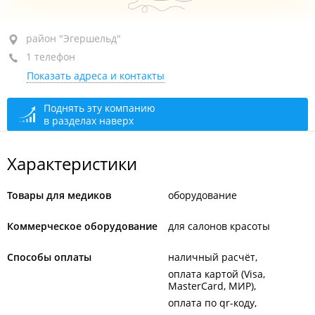
район "Эгершельд", ул. Крыгина, 40
район "Эгершельд"
1 телефон
+7 914 714-68-08
Показать адреса и контакты
закрыто, откроется в 12:00
Поднять эту компанию
в разделах наверх
Характеристики
Товары для медиков
оборудование
Коммерческое оборудование
для салонов красоты
Способы оплаты
наличный расчёт
оплата картой (Visa,
MasterCard, МИР)
оплата по qr-коду