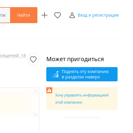
Найти
ток
Вход и регистрация
сещений: 18
Может пригодиться
Поднять эту компанию
в разделах наверх
Хочу управлять информацией
этой компании.