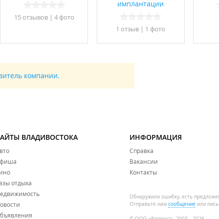
имплантации
15 отзывов
|
4 фото
1 отзыв
|
1 фото
авитель компании.
САЙТЫ ВЛАДИВОСТОКА
ИНФОРМАЦИЯ
вто
Справка
фиша
Вакансии
ино
Контакты
азы отдыха
едвижимость
Обнаружили ошибку, есть предложе
овости
Отправьте нам
сообщение
или пись
бъявления
© ООО «Фарпост», 2003—2026