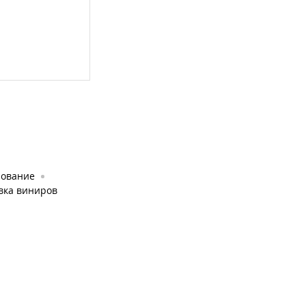
рование
вка виниров