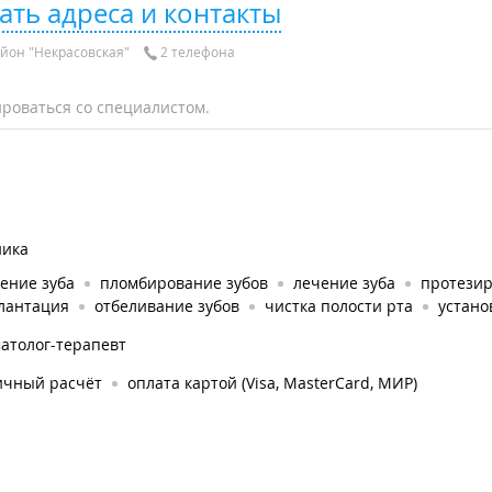
ать адреса и контакты
йон "Некрасовская"
2 телефона
роваться со специалистом.
ника
ение зуба
пломбирование зубов
лечение зуба
протези
лантация
отбеливание зубов
чистка полости рта
устано
атолог-терапевт
ичный расчёт
оплата картой (Visa, MasterCard, МИР)