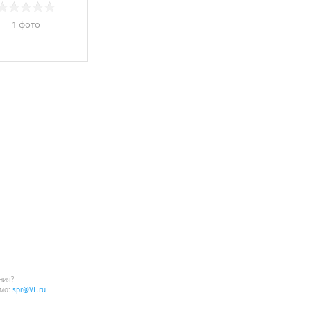
1 фото
ния?
мо:
spr@VL.ru