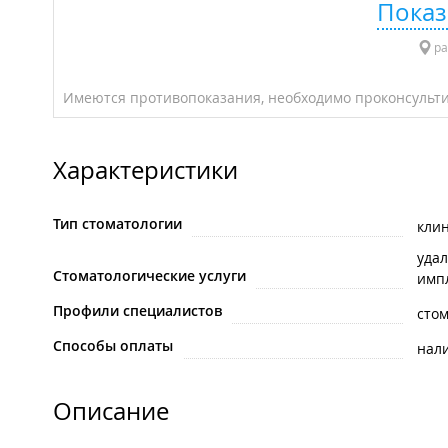
Показ
ра
Имеются противопоказания, необходимо проконсульти
Характеристики
Тип стоматологии
кли
удал
Стоматологические услуги
имп
Профили специалистов
стом
Способы оплаты
нал
Описание