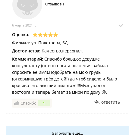
Отзывов
1
6 марта 2021 г.
Оценка:
Филиал:
ул. Полетаева, 6Д
Достоинства:
Качество,персонал.
Комментарий:
Спасибо большое девушке
консультанту (от восторга и волнения забыла
спросить ее имя).Подобрать на мою грудь
(откормившую трёх детей!) да чтоб сидело и было
красиво -это высший пилотаж!!!!Муж упал от
восторга и теперь бегает за мной по дому 😜.
ответить
Спасибо
1
Загрузить еще...