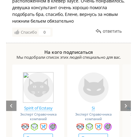
расположенном в клевер хаусе. Очень понравилось,
девушка консультант очень хорошо помогла
подобрать бра, спасибо, Елене, вернусь за новым
нижним бельем обязательно
ответить
Спасибо
0
На кого подписаться
Мы подобрали список этих людей специально для вас.
Spirit of Ecstasy
Si
Анге
Эксперт Справочника
Эксперт Справочника
Экс
компаний
компаний