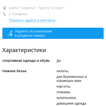
район "Седанка", ул. Полетаева, 6Д
район "Седанка", "Центр" и ещё 1
2 телефона
ТРК "Седанка Сити", 2-й этаж
Показать адреса и контакты
открыто: 10:00–21:00
Поднять эту компанию
в разделах наверх
Характеристики
спортивная одежда и обувь
Да
Нижнее белье
халаты
для беременных и
кормящих мам
корсеты
пижамы
купальники
домашняя одежда