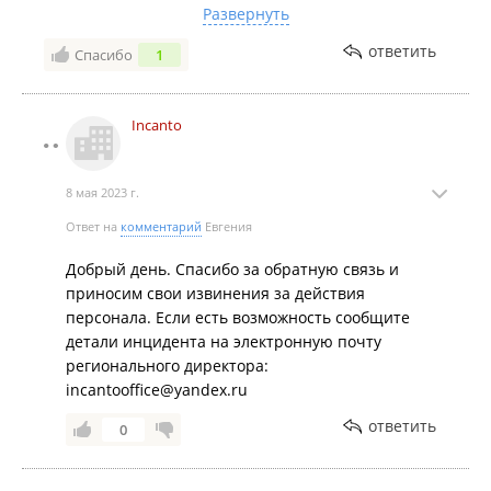
но к сожалению реакции от персонала и
Развернуть
руководства нет. Возможно Вы не считаете такое
ответить
Спасибо
1
отношение, как следствие упущенной прибыли.
P. S. Судя по шлейфу отзывов прошлых лет,
проблема коммуникации персонала с покупателем,
Incanto
это норма в данной организации, и реакции от
руководства нет.
8 мая 2023 г.
Ответ на
комментарий
Евгения
Добрый день. Спасибо за обратную связь и
приносим свои извинения за действия
персонала. Если есть возможность сообщите
детали инцидента на электронную почту
регионального директора:
incantooffice@yandex.ru
ответить
0