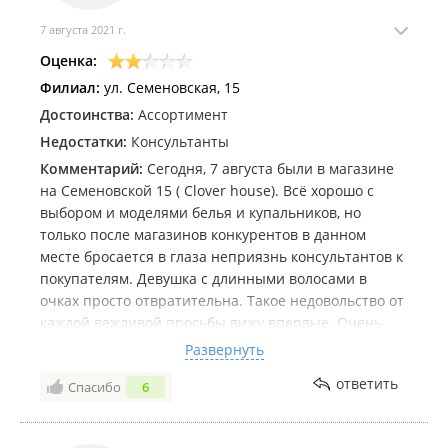
7 августа 2021 г.
Оценка:
Филиал:
ул. Семеновская, 15
Достоинства:
Ассортимент
Недостатки:
Консультанты
Комментарий:
Сегодня, 7 августа были в магазине
на Семеновской 15 ( Clover house). Всё хорошо с
выбором и моделями белья и купальников, но
только после магазинов конкурентов в данном
месте бросается в глаза неприязнь консультантов к
покупателям. Девушка с длинными волосами в
очках просто отвратительна. Такое недовольство от
каждой вежливой просьбы вижу впервые. Очень
жаль, что Москва не контролирует местных
Развернуть
неадекватных консультантов. Хотели тут купить два
ответить
Спасибо
6
купальника в плюс к основной покупке, но только
из-за хамства консультантов не стали этого делать.
Грустно от такого отношения.