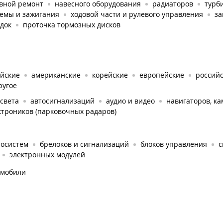
овной ремонт
навесного оборудования
радиаторов
турб
темы и зажигания
ходовой части и рулевого управления
за
док
проточка тормозных дисков
айские
американские
корейские
европейские
россий
ругое
света
автосигнализаций
аудио и видео
навигаторов, к
ктроников (парковочных радаров)
иосистем
брелоков и сигнализаций
блоков управления
с
электронных модулей
омобили