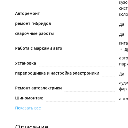
куз
сис
Авторемонт
коло
ремонт гибридов
Да
сварочные работы
Да
кит
Работа с марками авто
д
авто
Установка
пар
перепрошивка и настройка электроники
Да
ауд
Ремонт автоэлектрики
фар
Шиномонтаж
авт
Показать все
Описание