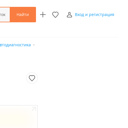
Найти
ток
Вход и регистрация
втодиагностика