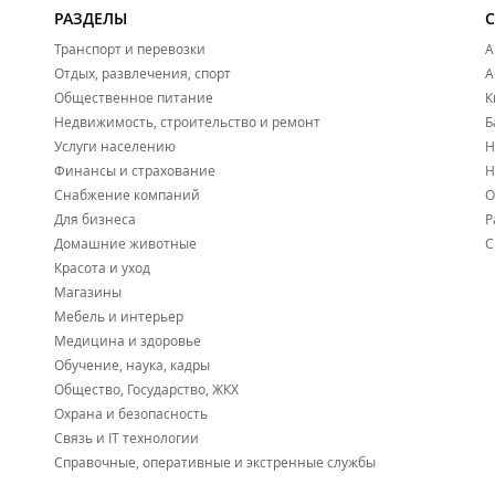
Замена и ремонт деталей сцепления;
РАЗДЕЛЫ
Проверка и чистка инжекторов;
Замена свечей зажигания;
Транспорт и перевозки
А
Ремонт автоэлектрики;
Отдых, развлечения, спорт
А
Ремонт электрооборудования;
Общественное питание
К
Установка сигнализаций, аудио-видео аппаратуры
Недвижимость, строительство и ремонт
Б
Диагностика и ремонт сигнализаций;
Услуги населению
Шумоизоляция салона;
Н
Заправка, диагностика и ремонт автокондиционер
Финансы и страхование
Н
Замена автостекол;
Снабжение компаний
О
Шиномонтаж.
Для бизнеса
Р
Домашние животные
В распоряжении автоцентра имеется:
С
Красота и уход
Охраняемая стоянка для автомобилей клиентов (24
Магазины
Профессиональный XD стенд для регулировки углов
Мебель и интерьер
Цех по ремонту трансмиссий, АКПП, вариаторов (CV
Запчасти на любой автомобиль в наличии и на ск
Медицина и здоровье
Обучение, наука, кадры
Работа с юридическими лицами. Заключение договоров 
Общество, Государство, ЖКХ
Охрана и безопасность
Связь и IT технологии
Справочные, оперативные и экстренные службы