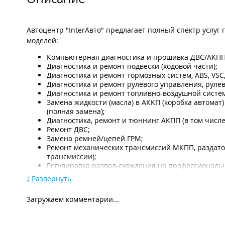
Автоцентр "InterАвто" предлагает полный спектр услу
моделей:
Компьютерная диагностика и прошивка ДВС/АКПП
Диагностика и ремонт подвески (ходовой части);
Диагностика и ремонт тормозных систем, ABS, VSC,
Диагностика и ремонт рулевого управления, рулев
Диагностика и ремонт топливно-воздушной систем
Замена жидкости (масла) в АККП (коробка автомат) 
(полная замена);
Диагностика, ремонт и тюннинг АКПП (в том числе
Ремонт ДВС;
Замена ремней/цепей ГРМ;
Ремонт механических трансмиссий МКПП, раздаток,
трансмиссии);
Регулировка развал-схождения на профессиональн
Замена масла в двигателе;
Развернуть
Замена технических жидкостей во всех узлах и аг
Проточка тормозных дисков (в том числе барабанн
Загружаем комментарии...
Ремонт всех видов автоматических трансмиссий от
автомобилей любых марок и моделей;
Ремонт и замена амортизационных стоек;