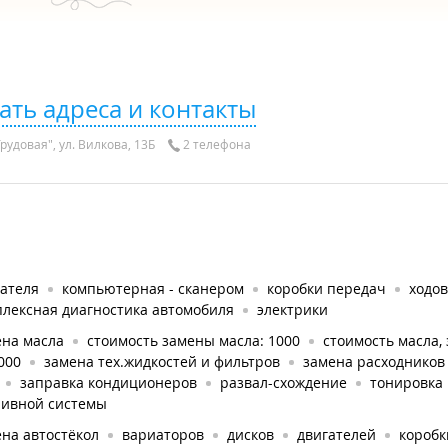
ать адреса и контакты
рудовая", ул. Вилкова, 13Б
2 телефона
гателя
компьютерная - сканером
коробки передач
ходов
плексная диагностика автомобиля
электрики
ена масла
стоимость замены масла: 1000
стоимость масла, 
2000
замена тех.жидкостей и фильтров
замена расходников
заправка кондиционеров
развал-схождение
тонировка
ливной системы
на автостёкол
вариаторов
дисков
двигателей
коробк