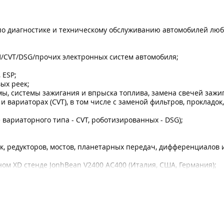
г по диагностике и техническому обслуживанию автомобилей лю
/CVT/DSG/прочих электронных систем автомобиля;
 ESP;
ых реек;
ы, системы зажигания и впрыска топлива, замена свечей зажи
и вариаторах (CVT), в том числе с заменой фильтров, прокладок,
 вариаторного типа - CVT, роботизированных - DSG);
 редукторов, мостов, планетарных передач, дифференциалов и 
ом XD стенде JonhBean V2400 AC400 (Италия, США, Германия);
регатах, шприцевание;
ых);
 автоматов (АКПП), вариаторов (CVT), роботизированых (DSG) до