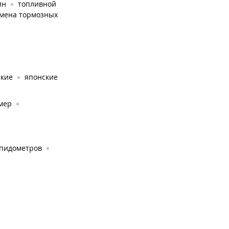
ин
топливной
мена тормозных
ские
японские
амер
пидометров