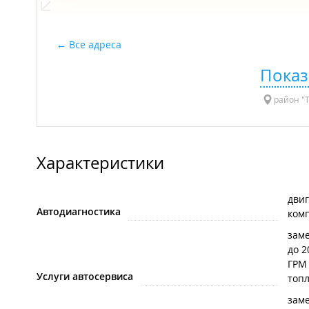
Все адреса
Показ
район "Т
Характеристики
дви
Автодиагностика
ком
зам
до 
ГРМ
Услуги автосервиса
топ
заме