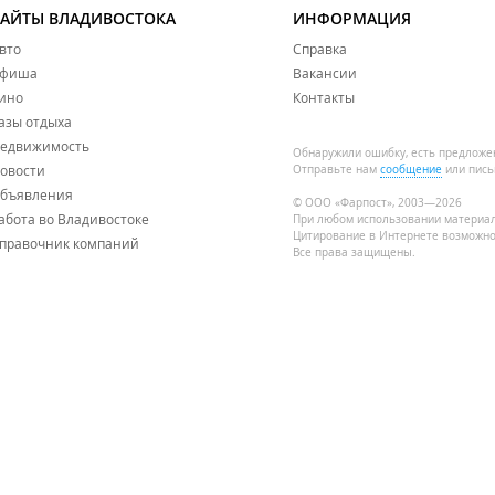
САЙТЫ ВЛАДИВОСТОКА
ИНФОРМАЦИЯ
вто
Справка
фиша
Вакансии
ино
Контакты
;
азы отдыха
едвижимость
Обнаружили ошибку, есть предложе
ов;
овости
Отправьте нам
сообщение
или пись
бъявления
© ООО «Фарпост», 2003—2026
абота во Владивостоке
При любом использовании материа
Цитирование в Интернете возможно
правочник компаний
Все права защищены.
/7);
 установки колес (развал-схождения);
T), ДВС, DSG;
ладе.
на послегарантийное обслуживание легкового и коммерческого