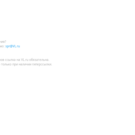
ния?
мо:
spr@VL.ru
лов
ссылка на VL.ru
обязательна.
 только при наличии гиперссылки.
 транспорта.