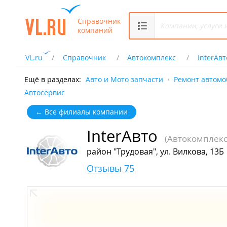
Справочник
компаний
VL.ru
Справочник
Автокомплекс
InterАвт
Ещё в разделах:
Авто и Мото запчасти
Ремонт автомо
Автосервис
← Все филиалы компании
InterАвто
(Автокомплекс
район "Трудовая", ул. Вилкова, 13Б
Отзывы 75