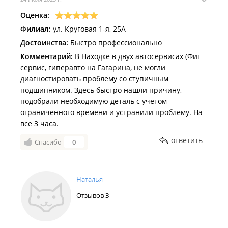
развернуть на 180 градусов, чтобы коллектор встал
на своё место !
Оценка:
Я до Уссурийска доехать не успел, парень мне
Филиал:
ул. Круговая 1-я, 25А
позвонил и сказал - готово, забирайте !!!
Достоинства:
Быстро профессионально
Категорически не советую, непрофессионализм во
всём, от диагностики до ремонта!!!
Комментарий:
В Находке в двух автосервисах (Фит
Колодки поменять, возможно, смогут и то не уверен,
сервис, гиперавто на Гагарина, не могли
что не накосячят.
диагностировать проблему со ступичным
ПОЛНЫЙ ОТСТОЙ !!!
подшипником. Здесь быстро нашли причину,
подобрали необходимую деталь с учетом
ограниченного времени и устранили проблему. На
все 3 часа.
ответить
Спасибо
0
Наталья
Отзывов
3