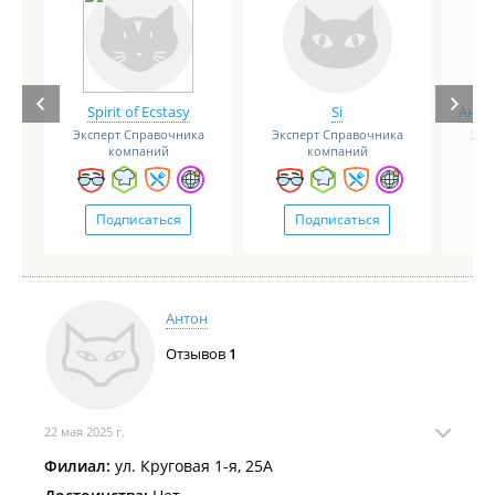
Spirit of Ecstasy
Si
Анге
Эксперт Справочника
Эксперт Справочника
Экс
компаний
компаний
Подписаться
Подписаться
Антон
Отзывов
1
22 мая 2025 г.
Филиал:
ул. Круговая 1-я, 25А