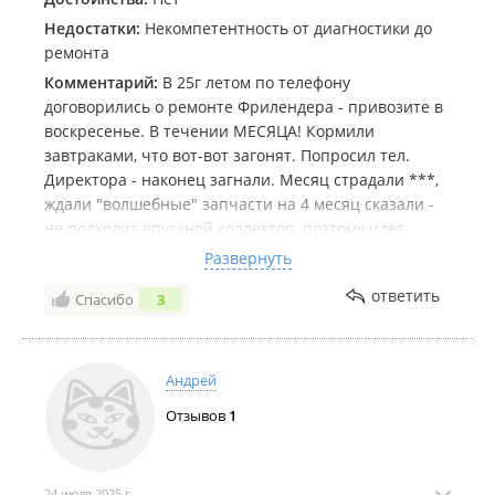
Недостатки:
Некомпетентность от диагностики до
ремонта
Комментарий:
В 25г летом по телефону
договорились о ремонте Фрилендера - привозите в
воскресенье. В течении МЕСЯЦА! Кормили
завтраками, что вот-вот загонят. Попросил тел.
Директора - наконец загнали. Месяц страдали ***,
ждали "волшебные" запчасти на 4 месяц сказали -
не подходит впускной коллектор, поэтому идёт
подсос воздуха и мотор троит. Предложили
Развернуть
решение проблемы (***!!!) - купите контракт ДВС,
ответить
Спасибо
3
мы вам установим !
Благо за это время нашёл специалиста, которому (
по телефону!) описал симптомы и он сказал -
привозите.
Андрей
В результате пришлось заплатить 44 т.р этим ***,
Отзывов
1
чтобы забрать
машину!!!
В результате оказалось, что 2 форсунки нужно было
24 июля 2025 г.