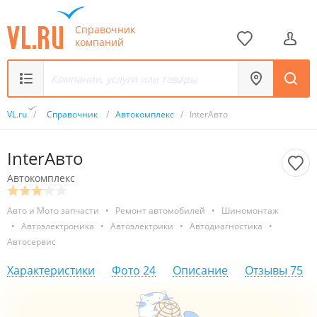
Справочник
компаний
VL.ru
/
Справочник
/
Автокомплекс
/
InterАвто
InterАвто
Автокомплекс
Авто и Мото запчасти
•
Ремонт автомобилей
•
Шиномонтаж
•
Автоэлектроника
•
Автоэлектрики
•
Автодиагностика
•
Автосервис
Характеристики
Фото
24
Описание
Отзывы
75