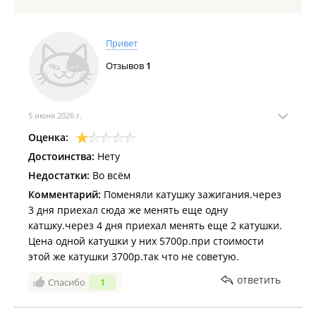
установки колес (развал-схождения);
Цех по ремонту трансмиссий, АКПП, вариаторов (CVT),
ДВС, DSG;
Привет
Запчасти на любой автомобиль в наличии и на складе.
Отзывов
1
Работа с юридическими лицами. Заключение договоров на
послегарантийное обслуживание легкового и коммерческого
транспорта.
5 июня 2026 г.
Оценка:
Достоинства:
Нету
Недостатки:
Во всëм
Комментарий:
Поменяли катушку зажигания.через
3 дня приехал сюда же менять еще одну
катшку.через 4 дня приехал менять еще 2 катушки.
Цена одной катушки у них 5700р.при стоимости
этой же катушки 3700р.так что не советую.
ответить
Спасибо
1