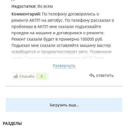
Недостатки:
Во всём
Комментарий:
По телефону договорились о
ремонте АКПП на автобус. По телефону рассказал о
проблемах в АКПП мне сказали подъезжайте
проедем на машине и договоримся о ремонте.
Ремонт сказали будет в примерно 100000 руб.
Подьехал мне сказали оставляйте машину мастер
освободится и продиагностирует авто. Позвонили
через 2 часа и сказали что ремонт АКПП будет
примерно 300000 руб. Я сказал что за ремонт не
Развернуть
готов платить такие деньги а лучше поищу
ответить
Спасибо
9
контрактный АКПП. Отдавая машину мне вежливо
озвучили за диагностику 3500 руб. Удивившись я
спросил за что??? Что проедут на моей машине и
скажут мне то что я им озвучил с меня возьмут
деньги МНЕ НЕ ГОВОРИЛИ...Пришлось уехать
Загрузить еще...
оставив там 3500 ...Лохотрон ...Не рекомендую...
РАЗДЕЛЫ