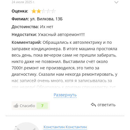
24 июля 2025 г.
Оценка:
Филиал:
ул. Вилкова, 13Б
Достоинства:
Их нет
Недостатки:
Ужасный авторемонт!!!
Комментарий:
Обращались к автоэлектрику и по
заправке кондиционера. В итоге машина простояла
весь день, пока вечером сами не пришли забирать,
никто даже не позвонил. Выставили счёт около
7000т.ремонт не производился, это типо за
диагностику. Сказали нам некогда ремонтировать, у
нас записей очень много, хотя я записывалась за
две недели! Обратилась к другому специалисту, тут
же нашёл причину и устранил. Теперь прохожу их
Развернуть
стороной. Если и отдавать машину в ремонт, то
ответить
Спасибо
7
нужно стоять и смотреть, но у них такой
возможности нет. Не рекомендую вам, бегите от
туда!!!!
Константин Константин