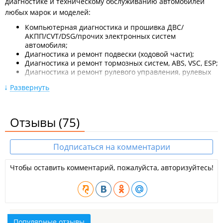
диагностике и техническому обслуживанию автомобилей
любых марок и моделей:
Компьютерная диагностика и прошивка ДВС/
АКПП/CVT/DSG/прочих электронных систем
автомобиля;
Диагностика и ремонт подвески (ходовой части);
Диагностика и ремонт тормозных систем, ABS, VSC, ESP;
Диагностика и ремонт рулевого управления, рулевых
реек;
Развернуть
Диагностика и ремонт топливно-воздушной системы,
системы зажигания и впрыска топлива, замена свечей
зажигания/накала;
Замена жидкости (масла) в АККП (коробка автомат) и
Отзывы
(75)
вариаторах (CVT), в том числе с заменой фильтров,
прокладок, уплотнений и т. п.(полная замена);
Диагностика, ремонт и тюннинг АКПП (в том числе
Подписаться на комментарии
вариаторного типа - CVT, роботизированных - DSG);
Ремонт ДВС;
Чтобы оставить комментарий, пожалуйста, авторизуйтесь!
Замена ремней/цепей ГРМ;
Ремонт механических трансмиссий МКПП, раздаток,
редукторов, мостов, планетарных передач,
дифференциалов и т. п. (ремонт трансмиссии);
Регулировка развал-схождения на профессиональном
XD стенде JonhBean V2400 AC400 (Италия, США,
Популярные отзывы