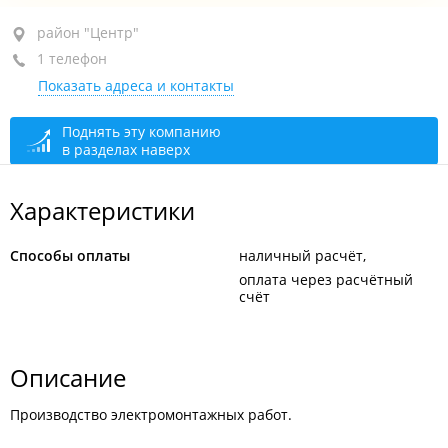
район "Центр", ул. Светланская, 133
район "Центр"
1 телефон
+7 924 337-37-33
Показать адреса и контакты
сегодня закрыто
Поднять эту компанию
в разделах наверх
Характеристики
Способы оплаты
наличный расчёт
оплата через расчётный
счёт
Описание
Производство электромонтажных работ.