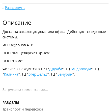
Развернуть
Описание
Доставка заказов до дома или офиса. Действуют скидочные
пр-т 100-летия Владивостока, 38
системы.
ИП Сафронов А. В.
ООО "Канцелярская крыса".
ООО "Симс".
Филиалы находятся в ТРЦ "
Дружба
", ТЦ "
Андромеда
", ТЦ
"
Калинка
", ТЦ "
Эгершельд
", ТЦ "
Бачурин
".
ул. Окатовая, 12А
Загружаем комментарии...
РАЗДЕЛЫ
Транспорт и перевозки