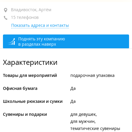
район "64, 71 микрорайоны", ул. Нейбута, 63В
Владивосток, Артём
15 телефонов
1-й этаж
Показать адреса и контакты
+7 (423) 243-38-47
закрыто, откроется в 10:00
Поднять эту компанию
в разделах наверх
Характеристики
Товары для мероприятий
подарочная упаковка
Офисная бумага
Да
Школьные рюкзаки и сумки
Да
Сувениры и подарки
для девушек
для мужчин
тематические сувениры