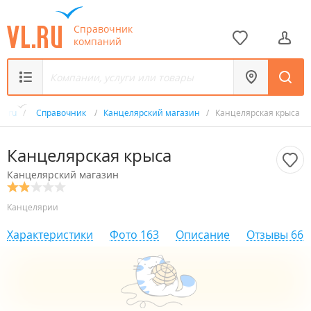
Справочник
компаний
VL.ru
/
Справочник
/
Канцелярский магазин
/
Канцелярская крыса
Канцелярская крыса
Канцелярский магазин
Канцелярии
Характеристики
Фото
163
Описание
Отзывы
66