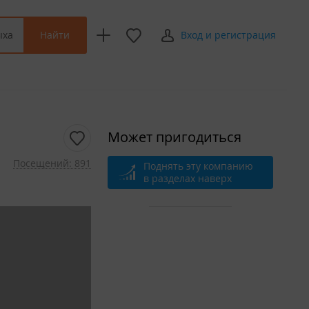
Найти
ыха
Вход и регистрация
Может пригодиться
Посещений: 891
Поднять эту компанию
в разделах наверх