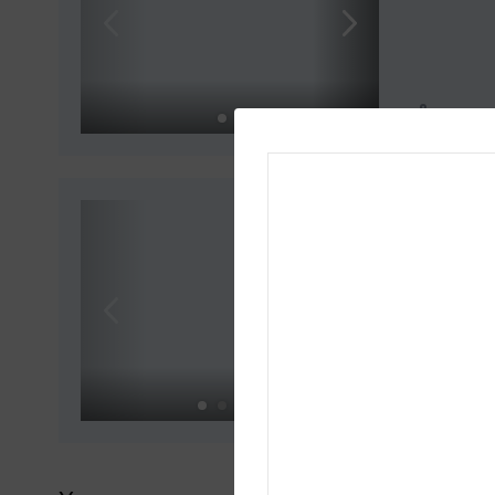
Вмещает
8-мест
Дом с ве
Вмещает