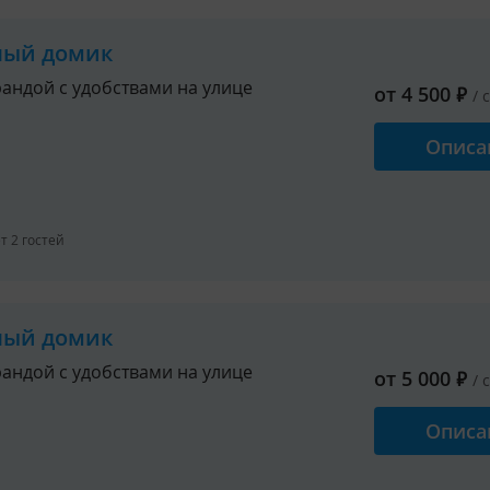
ный домик
рандой с удобствами на улице
от
4 500
₽
/ 
Описа
 2 гостей
ный домик
рандой с удобствами на улице
от
5 000
₽
/ 
Описа