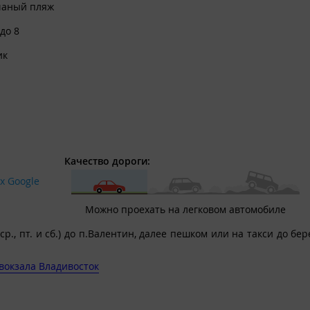
ть и односпальная, телевизор, холодильник, зеркало, тумбочка.
чаный пляж
авляется!
 до 8
ик
ории.
Качество дороги:
х Google
Можно проехать на легковом автомобиле
р., пт. и сб.) до п.Валентин, далее пешком или на такси до бер
вокзала Владивосток