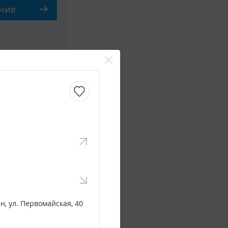
ние
сутки
ние
Смотреть все фото
н, ул. Первомайская, 40