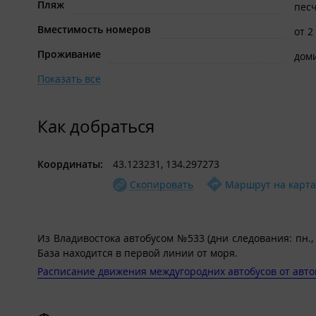
В номере: двуспальная крова
Пляж
пес
Вместимость номеров
Постельное белье НЕ предост
от 2
Проживание
дом
Веранда: Лавочки и стол.
Показать все
Санитарный блок:
Благоустроенный на террит
Как добраться
Координаты:
43.123231, 134.297273
Скопировать
Маршрут на карта
Из Владивостока автобусом №533 (дни следования: пн., с
База находится в первой линии от моря.
Расписание движения междугородних автобусов от авто