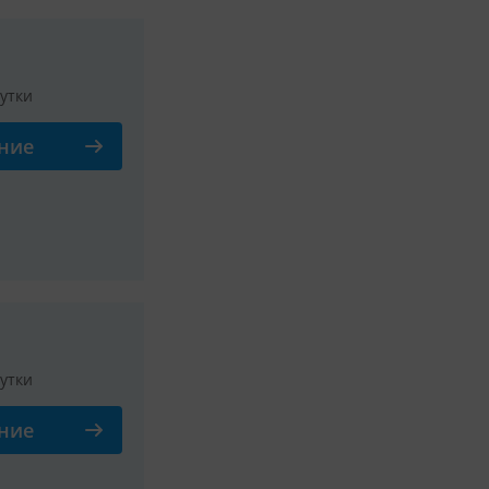
сутки
ние
сутки
ние