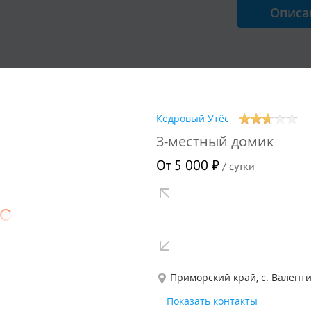
Описа
 6 гостей
Кедровый Утёс
ный домик
3-местный домик
рандой с удобствами на улице
от
9 000
₽
/ 
От 5 000 ₽
/ сутки
Описа
 8 гостей
Приморский край, с. Валенти
Показать контакты