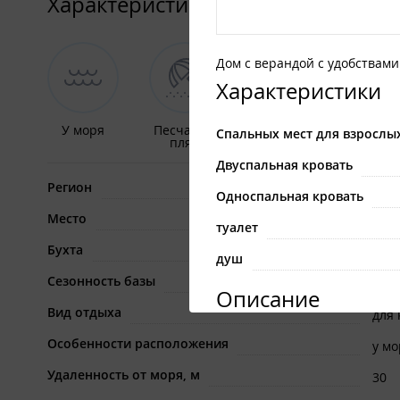
Характеристики
Дом с верандой с удобствам
Характеристики
У моря
Песчаный
Отдельный
Детск
Спальных мест для взрослы
пляж
домик
площа
Двуспальная кровать
Регион
При
Односпальная кровать
Место
Вал
туалет
Бухта
Вал
душ
Сезонность базы
лет
Описание
Вид отдыха
для
Номера с верандой вместимо
Особенности расположения
у мо
Комплектация номера:
Удаленность от моря, м
30