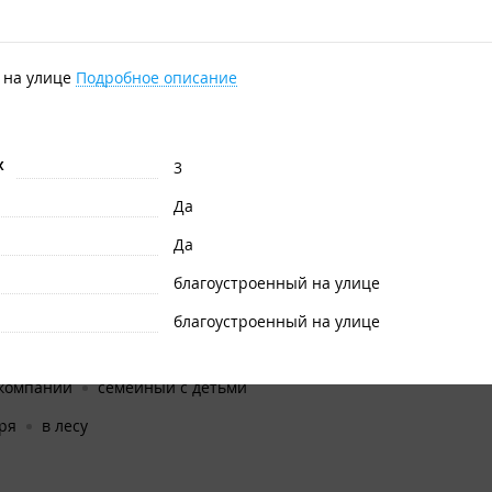
и на улице
Подробное описание
ая
Кухня
х
3
дка
Да
морский край
Да
ентин
благоустроенный на улице
ентин
благоустроенный на улице
няя
 компаний
семейный с детьми
стью до человек. С удобствами на территории.
ря
в лесу