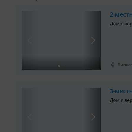
2-мест
Дом с ве
Вмещает
3-мест
Дом с ве