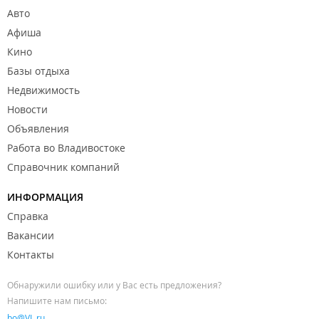
включено в стоимость.
Авто
ИП Протасова Ю. Г.
Афиша
База отдыха в
Кино
Едином реестре объектов классификации в
сфере туристской индустрии
.
Базы отдыха
Недвижимость
Новости
Объявления
Работа во Владивостоке
Справочник компаний
ИНФОРМАЦИЯ
Справка
Вакансии
Контакты
Обнаружили ошибку или у Вас есть предложения?
Напишите нам письмо:
bo@VL.ru