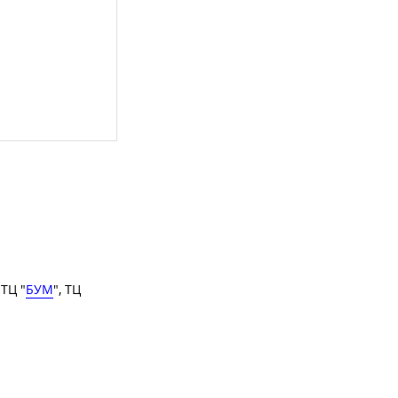
 ТЦ "
БУМ
", ТЦ