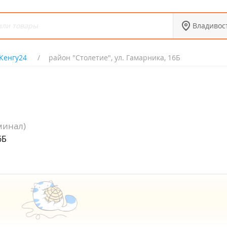
Владивос
Кенгу24
район "Столетие", ул. Гамарника, 16Б
минал)
6Б