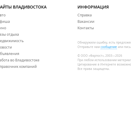
САЙТЫ ВЛАДИВОСТОКА
ИНФОРМАЦИЯ
вто
Справка
фиша
Вакансии
ино
Контакты
азы отдыха
едвижимость
Обнаружили ошибку, есть предложе
овости
Отправьте нам
сообщение
или пись
бъявления
© ООО «Фарпост», 2003—2026
абота во Владивостоке
При любом использовании материа
Цитирование в Интернете возможно
правочник компаний
Все права защищены.