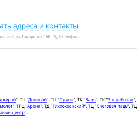
ать адреса и контакты
олетие", ул. Гамарника, 16Б
3 телефона
ангурай
", ТЦ "
Домовой
", ТЦ "
Орион
", ТК "
Заря
", ТК "
3-я рабочая
",
 молот
", ТРЦ "
Арена
", ТД "
Тихоокеанский
", ТЦ "
Снеговая падь
", ТЦ
овый центр
".