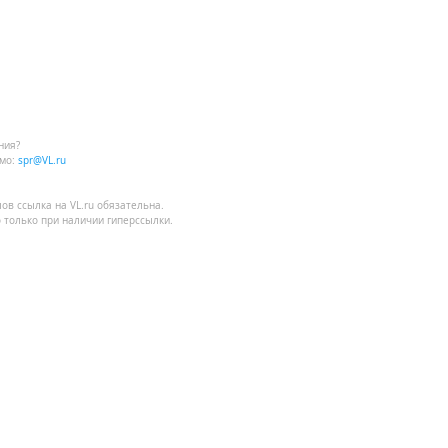
ния?
мо:
spr@VL.ru
лов
ссылка на VL.ru
обязательна.
 только при наличии гиперссылки.