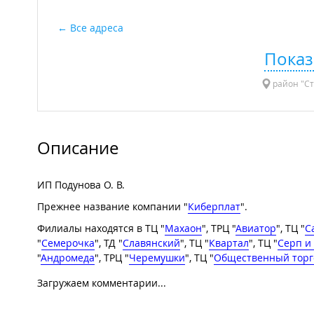
Все адреса
Показ
район "Ст
Описание
ИП Подунова О. В.
Прежнее название компании "
Киберплат
".
Филиалы находятся в ТЦ "
Махаон
", ТРЦ "
Авиатор
", ТЦ "
С
"
Семерочка
", ТД "
Славянский
", ТЦ "
Квартал
", ТЦ "
Серп и
"
Андромеда
", ТРЦ "
Черемушки
", ТЦ "
Общественный торг
Загружаем комментарии...