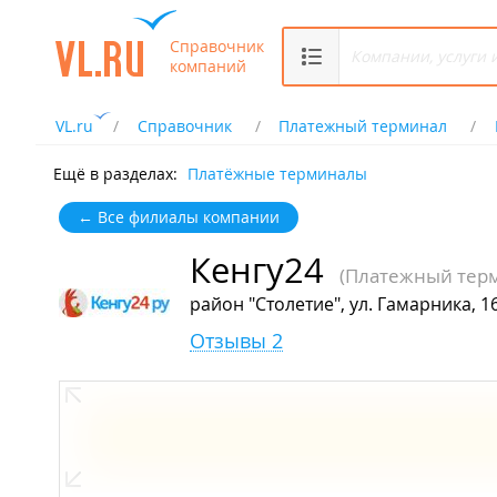
Справочник
компаний
VL.ru
Справочник
Платежный терминал
Ещё в разделах:
Платёжные терминалы
← Все филиалы компании
Кенгу24
(Платежный тер
район "Столетие", ул. Гамарника, 1
Отзывы 2