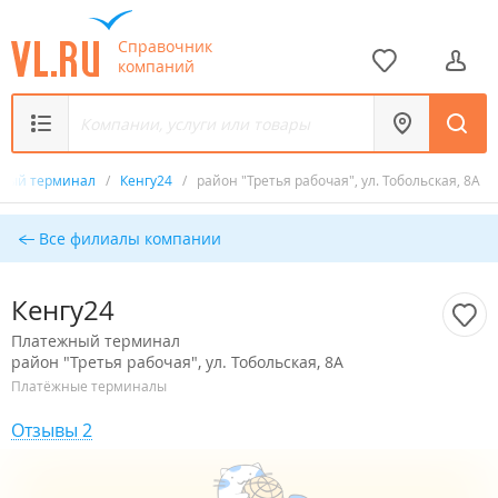
Справочник
компаний
ный терминал
/
Кенгу24
/
район "Третья рабочая", ул. Тобольская, 8А
Все филиалы компании
Кенгу24
Платежный терминал
район "Третья рабочая", ул. Тобольская, 8А
Платёжные терминалы
Отзывы 2