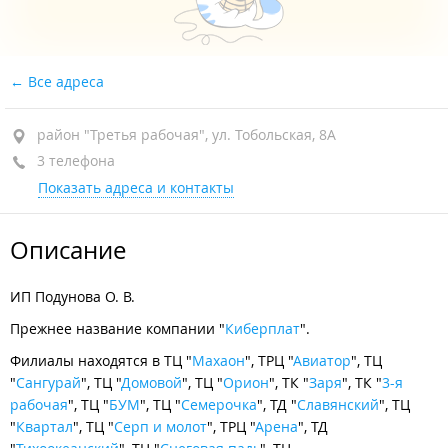
Все адреса
район "Третья рабочая", ул. Тобольская, 8А
3 телефона
Показать адреса и контакты
Описание
ИП Подунова О. В.
Прежнее название компании "
Киберплат
".
Филиалы находятся в ТЦ "
Махаон
", ТРЦ "
Авиатор
", ТЦ
"
Сангурай
", ТЦ "
Домовой
", ТЦ "
Орион
", ТК "
Заря
", ТК "
3-я
рабочая
", ТЦ "
БУМ
", ТЦ "
Семерочка
", ТД "
Славянский
", ТЦ
"
Квартал
", ТЦ "
Серп и молот
", ТРЦ "
Арена
", ТД