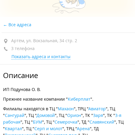
Все адреса
Артём, ул. Вокзальная, 34 стр. 2
3 телефона
Показать адреса и контакты
Описание
ИП Подунова О. В.
Прежнее название компании "
Киберплат
".
Филиалы находятся в ТЦ "
Махаон
", ТРЦ "
Авиатор
", ТЦ
"
Сангурай
", ТЦ "
Домовой
", ТЦ "
Орион
", ТК "
Заря
", ТК "
3-я
рабочая
", ТЦ "
БУМ
", ТЦ "
Семерочка
", ТД "
Славянский
", ТЦ
"
Квартал
", ТЦ "
Серп и молот
", ТРЦ "
Арена
", ТД