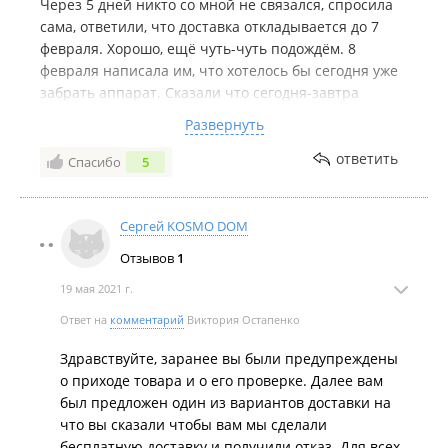
Через 5 дней никто со мной не связался, спросила
сама, ответили, что доставка откладывается до 7
февраля. Хорошо, ещё чуть-чуть подождём. 8
февраля написала им, что хотелось бы сегодня уже
забрать аппарат. Сказали что сегодня-завтра
аппарат откроют, проверят и будут готовы
Развернуть
отправлять мне, т.к. аппарат оказывается в
наличии в Москве, а офис во Владивостоке и я
ответить
Спасибо
5
должна была как-то об этом догадаться.
Ждите ещё 2 недели, либо организовывайте
платную доставку.
Сергей KOSMO DOM
На мой вопрос о том, не хотят ли они мне
Отзывов
1
организовать платную доставку, ведь меня никто не
предупреждал, что аппарат придёт в другой город,
19 мая 2021 г.
ответили: если что-то не нравится - заказывайте в
Ответ на
комментарий
Виктория Остапенко
другом месте. И перевели предоплату обратно.
Не советую связываться, в других компаниях
Здравствуйте, заранее вы были предупреждены
отношение к клиентам лучше, всё подробно
о приходе товара и о его проверке. Далее вам
рассказывают, доставляют без проблем
был предложен один из вариантов доставки на
что вы сказали чтобы вам мы сделали
бесплатную доставку и получили отказ. Для всех