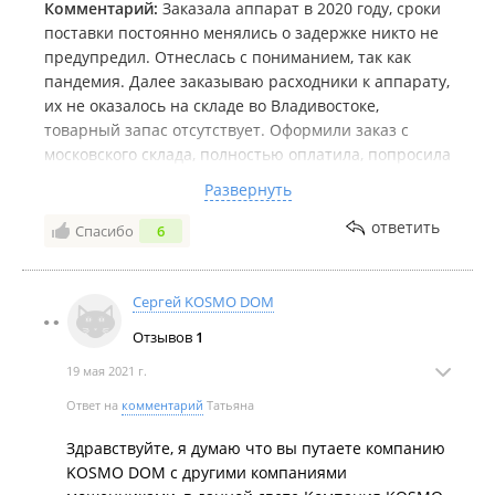
Комментарий:
Заказала аппарат в 2020 году, сроки
поставки постоянно менялись о задержке никто не
предупредил. Отнеслась с пониманием, так как
пандемия. Далее заказываю расходники к аппарату,
их не оказалось на складе во Владивостоке,
товарный запас отсутствует. Оформили заказ с
московского склада, полностью оплатила, попросила
сообщить по приходу. Прошло 2 месяца, никаких
Развернуть
вестей. Спрашиваю, мне отвечают, что товар
поступил на почту две недели назад и это ваша
ответить
Спасибо
6
проблема, что вы его не забрали до сих пор, должны
сами отслеживать посылку и забирать ее, компания
Космодом здесь непричем. Как минимум клиента
Сергей KOSMO DOM
оповестить могли, это базовый функционал
Отзывов
1
торговых компаний. Никакой организационной
структуры. Нет взаимодействия с клиентом, нет
19 мая 2021 г.
уведомления клиента. Другие компании все делают,
Ответ на
комментарий
Татьяна
чтобы максимально закрыть возражения клиентов,
здесь мне сказали в другой компании и делайте
Здравствуйте, я думаю что вы путаете компанию
заказы. Кстати, в другой компании быстро
KOSMO DOM с другими компаниями
среагировали, товар был в наличии, доставили!