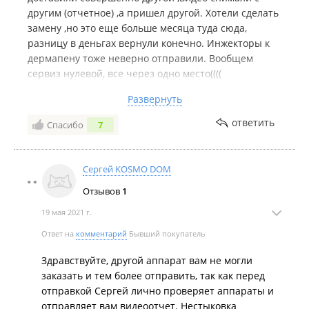
другим (отчетное) ,а пришел другой. Хотели сделать
замену ,но это еще больше месяца туда сюда,
разницу в деньгах вернули конечно. Инжекторы к
дермапену тоже неверно отправили. Вообщем
сервиз нулевой, все через одно место((((
Недостатки:
Кстати забыла написать ,оплата только
Развернуть
переводом ,что естественно подразумевает
комиссию ,если берешь на большую сумму. Сайт
ответить
Спасибо
7
непутевый, сутки через него пробовала оплатить
так и не вышло
Сергей KOSMO DOM
Отзывов
1
19 мая 2021 г.
Ответ на
комментарий
Бывший покупатель
Здравствуйте, другой аппарат вам не могли
заказать и тем более отправить, так как перед
отправкой Сергей лично проверяет аппараты и
отправляет вам видеоотчет. Нестыковка