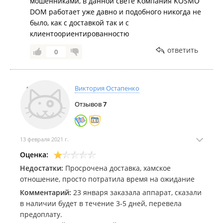
мошенниками, в данной свете Компания KOSMO
Также заказывала доставки и с других городов, мне
DOM работает уже давно и подобного никогда не
несколько раз напишут, позвонят и еще на почту
было, как с доставкой так и с
отправят информацию по моей посылке. Вывод
клиентоориентированностю
один, компании бывают разных уровней.
ответить
0
Виктория Остапенко
Отзывов
7
13 февраля 2021 г.
Оценка:
Недостатки:
Просрочена доставка, хамское
отношение, просто потратила время на ожидание
Комментарий:
23 января заказала аппарат, сказали
в наличии будет в течение 3-5 дней, перевела
предоплату.