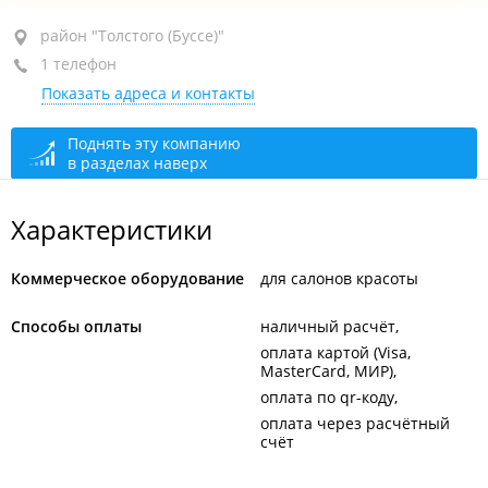
район "Толстого (Буссе)", ул. Крылова, 58
район "Толстого (Буссе)"
1 телефон
1-й этаж
Показать адреса и контакты
+7 924 722-77-72
По предварительному звонку
закрыто, откроется в
Поднять эту компанию
в разделах наверх
11:00
Характеристики
Коммерческое оборудование
для салонов красоты
Способы оплаты
наличный расчёт
оплата картой (Visa,
MasterCard, МИР)
оплата по qr-коду
оплата через расчётный
счёт