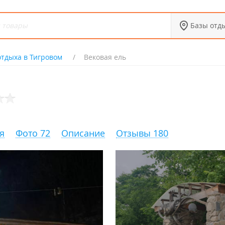
Базы отд
отдыха в Тигровом
Вековая ель
я
Фото 72
Описание
Отзывы 180