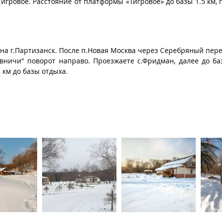
Тигровое. Расстояние от платформы «Тигровое» до базы 1.5 км,
от на г.Партизанск. После п.Новая Москва через Серебряный пер
ровничи" поворот направо. Проезжаете с.Фридман, далее до б
 км до базы отдыха.