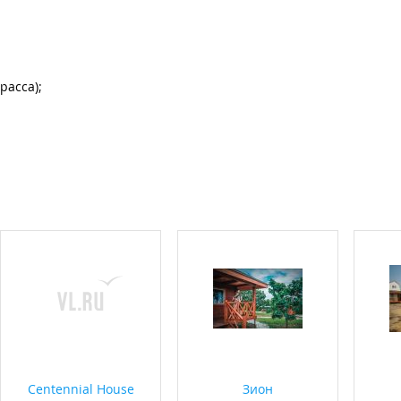
расса);
Centennial House
Зион