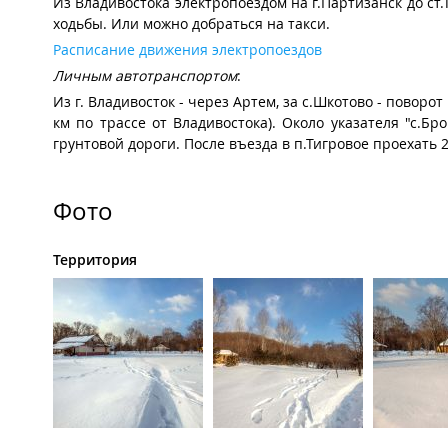
Из Владивостока электропоездом на г.Партизанск до ст.
ходьбы. Или можно добраться на такси.
Расписание движения электропоездов
Личным автотранспортом
:
Из г. Владивосток - через Артем, за с.Шкотово - повор
км по трассе от Владивостока). Около указателя "с.Б
грунтовой дороги. После въезда в п.Тигровое проехать 2
Фото
Территория