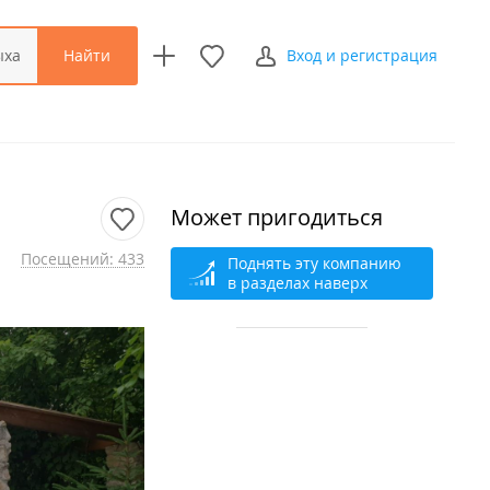
Найти
ыха
Вход и регистрация
Может пригодиться
Посещений: 433
Поднять эту компанию
в разделах наверх