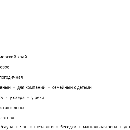
морский край
ровое
глогодичная
ивный
для компаний
семейный с детьми
су
у озера
у реки
остоятельное
платная
/сауна
чан
шезлонги
беседки
мангальная зона
де