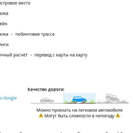
островое место
алка
сейн
алка
тюбинговая трасса
инги
ичный расчёт
перевод с карты на карту
Качество дороги:
х Google
Можно проехать на легковом автомобиле
Могут быть сложности в непогоду