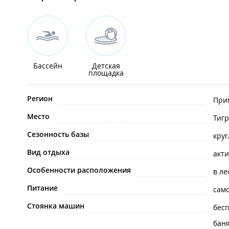
Бассейн
Детская
площадка
Регион
При
Место
Тиг
Сезонность базы
кру
Вид отдыха
акт
Особенности расположения
в ле
Питание
сам
Стоянка машин
бес
баня