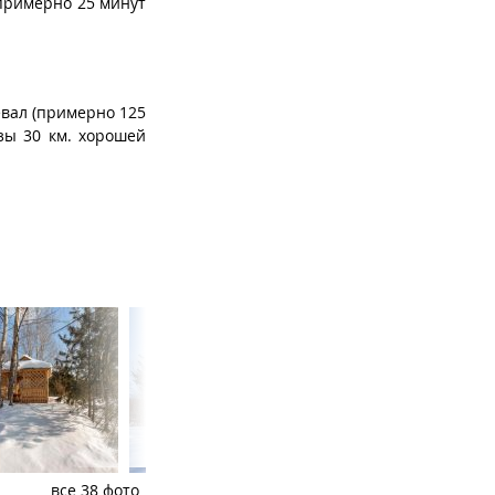
 примерно 25 минут
евал (примерно 125
азы 30 км. хорошей
все 38 фото