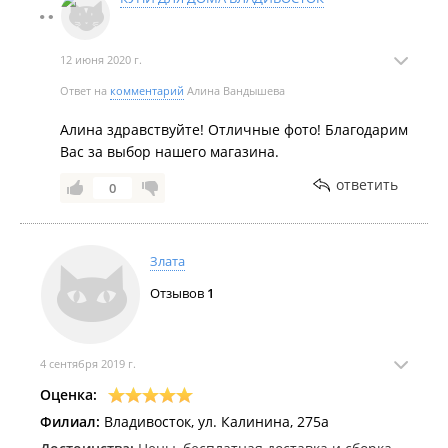
по два месяца, а в наличии нет, хотя их сайты
пестрят об обратном. В общем, мы очень любим
"Купи для дома".
12 июня 2020 г.
Ответ на
комментарий
Алина Вандышева
Алина здравствуйте! Отличные фото! Благодарим
Вас за выбор нашего магазина.
ответить
0
Злата
Отзывов
1
4 сентября 2019 г.
Оценка:
Филиал:
Владивосток, ул. Калинина, 275а