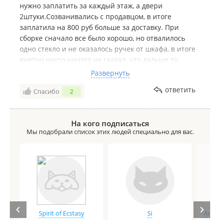
нужно заплатить за каждый этаж, а двери
2штуки.Созванивались с продавцом, в итоге
заплатила на 800 руб больше за доставку. При
сборке сначало все было хорошо, но отвалилось
одно стекло и не оказалось ручек от шкафа, в итоге
внятно никто ничего не сказал, что дальше то
делать. Я сама мужу сказала, чтоб ехал с работы в
Развернуть
магазин и с выставочного образца снимали ручки.
ответить
Спасибо
2
Слава богу с начальством этот вопрос разрешили,
ручки приехали домой. Вечером муж начал
прикручивать ручки, клеить стекло. И обнаружили
На кого подписаться
кучу недочётов в сборке(сколы, недокрутки деталей,
Мы подобрали список этих людей специально для вас.
вверх ногами прикрученные полки). А самое
обидное, что был содран угол детской кроватки,
цена которой в 1,5 раза больше этого шкафа. Вот и
делайте вывод, брать там мебель или лучше
переплатить в другом месте.
Spirit of Ecstasy
Si
Анге