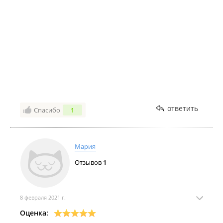
плата за подъём в квартиру.За один этаж
250руб.Обязательно вернёмся ещё раз! Вам удачи и
побольше постоянных клиентов! Рекомендую!
ответить
Спасибо
1
Мария
Отзывов
1
8 февраля 2021 г.
Оценка: