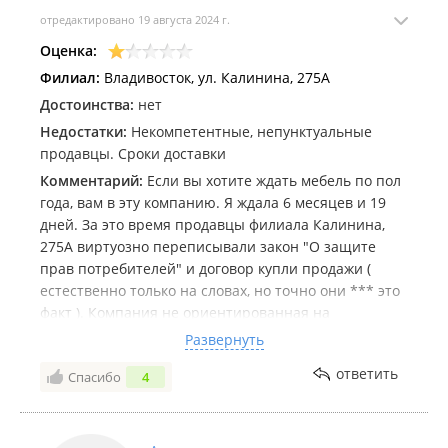
ничего грубого не писала, а в ответ одни обвинения
отредактировано 19 августа 2024 г.
и выдумки, общение через губу. Общение
голосовыми сообщениями в которых четко слышны
Оценка:
пренебрежение и презрение тоже считаю
Филиал:
Владивосток, ул. Калинина, 275А
недопустимым.
Достоинства:
нет
Имеют ли ваши менеджеры полномочия принимать
Недостатки:
Некомпетентные, непунктуальные
подобные решения и сходу отказывать покупателям
продавцы. Сроки доставки
или это просто синдром вахтёра? Хочется увидеть
официальный ответ компании по этой ситуации.
Комментарий:
Если вы хотите ждать мебель по пол
года, вам в эту компанию. Я ждала 6 месяцев и 19
дней. За это время продавцы филиала Калинина,
275А виртуозно переписывали закон "О защите
прав потребителей" и договор купли продажи (
естественно только на словах, но точно они *** это
факт ). Компания не ориентированная на
покупателя. Низшая ценовая категория на всё
Развернуть
мебель, качество товара, обслуживание. Не
ответить
Спасибо
4
рекомендую !
Дата посещения:
купила 18.01.2024, доставили
мебель 05.08.2024