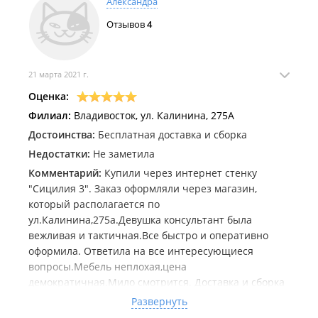
Александра
Отзывов
4
21 марта 2021 г.
Оценка:
Филиал:
Владивосток, ул. Калинина, 275А
Достоинства:
Бесплатная доставка и сборка
Недостатки:
Не заметила
Комментарий:
Купили через интернет стенку
"Сицилия 3". Заказ оформляли через магазин,
который располагается по
ул.Калинина,275а.Девушка консультант была
вежливая и тактичная.Все быстро и оперативно
оформила. Ответила на все интересующиеся
вопросы.Мебель неплохая,цена
демократичная.Мило смотрится. Доставка и сборка
бесплатная.Все было оговорено на определённый
Развернуть
день и были все условия выполнены. Только идёт