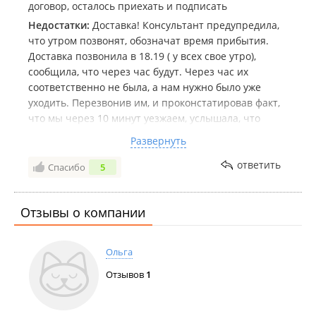
договор, осталось приехать и подписать
Недостатки:
Доставка! Консультант предупредила,
что утром позвонят, обозначат время прибытия.
Доставка позвонила в 18.19 ( у всех свое утро),
сообщила, что через час будут. Через час их
соответственно не была, а нам нужно было уже
уходить. Перезвонив им, и проконстатировав факт,
что мы через 10 минут уезжаем, услышала, что
через 20 они будут. , Прибыли в 19.40, столкнулись
Развернуть
уже в лифте с ними.
ответить
Спасибо
5
Комментарий:
Заказывали Диван Багама. Диванчик
очень понравился. Настоящий бамбук. Девочки
молодцы, их работой довольны полностью. Мебель
Отзывы о компании
очень понравилась. Спасибо
Ольга
Отзывов
1