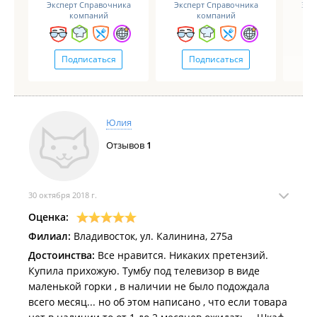
Эксперт Справочника
Эксперт Справочника
Экс
компаний
компаний
Подписаться
Подписаться
Юлия
Отзывов
1
30 октября 2018 г.
Оценка:
Филиал:
Владивосток, ул. Калинина, 275а
Достоинства:
Все нравится. Никаких претензий.
Купила прихожую. Тумбу под телевизор в виде
маленькой горки , в наличии не было подождала
всего месяц... но об этом написано , что если товара