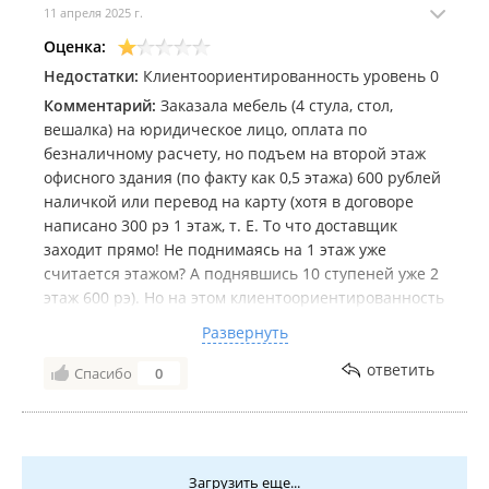
11 апреля 2025 г.
Оценка:
Недостатки:
Клиентоориентированность уровень 0
Комментарий:
Заказала мебель (4 стула, стол,
вешалка) на юридическое лицо, оплата по
безналичному расчету, но подъем на второй этаж
офисного здания (по факту как 0,5 этажа) 600 рублей
наличкой или перевод на карту (хотя в договоре
написано 300 рэ 1 этаж, т. Е. То что доставщик
заходит прямо! Не поднимаясь на 1 этаж уже
считается этажом? А поднявшись 10 ступеней уже 2
этаж 600 рэ). Но на этом клиентоориентированность
компании не заканчивается. В день доставки
Развернуть
разговариваю по телефону срочный рабочий
разговор, в это время по второй линии звонят из
ответить
Спасибо
0
офиса/магазина, потом пишут на WA о том, что я не
беру трубку, до меня дозвониться не могут о
доставке, при этом звонков от доставки не было,
только из офиса.
Загрузить еще...