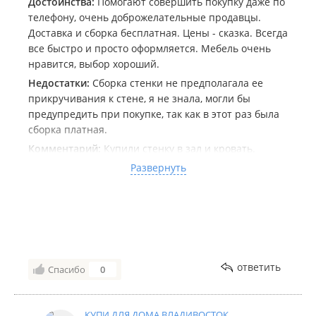
Достоинства:
Помогают совершить покупку даже по
телефону, очень доброжелательные продавцы.
Доставка и сборка бесплатная. Цены - сказка. Всегда
все быстро и просто оформляется. Мебель очень
нравится, выбор хороший.
Недостатки:
Сборка стенки не предполагала ее
прикручивания к стене, я не знала, могли бы
предупредить при покупке, так как в этот раз была
сборка платная.
Комментарий:
Купили стенку в зал и кровать.
Правда на фото вы увидете кровать 1.6 с матрасом
Развернуть
1.4) просто ещё не успели обновить матрас.
Кровать такая, как мы и хотели, особенно учитывая
подъемный механизм. Самое интересное, в
наличии во Владивостоке они закончились и нам
пошли навстречу: позвонили в находку, оттуда
доставили кровать во Владивосток в течение
ответить
Спасибо
0
недели и к нам домой, не поднимая при этом цену.
Мы были крайне рады, так как эта же кровать у
других магазинов дороже + они идут в контейнерах
КУПИ ДЛЯ ДОМА ВЛАДИВОСТОК