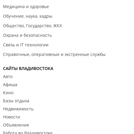
клиента во всех грехах. Клиент всегда прав - не
Медицина и здоровье
слышали? А знаете почему? Потому что клиент к
Обучение, наука, кадры
Вам больше не вернется, если не понравится Ваше
обслуживание и всем знакомым даст о Вас
Общество, Государство, ЖКХ
негативный отзыв.
Охрана и безопасность
Связь и IT технологии
Справочные, оперативные и экстренные службы
САЙТЫ ВЛАДИВОСТОКА
Авто
Афиша
Кино
Базы отдыха
Недвижимость
Новости
Объявления
Работа во Владивостоке