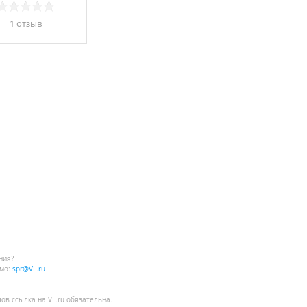
1 отзыв
ния?
мо:
spr@VL.ru
лов
ссылка на VL.ru
обязательна.