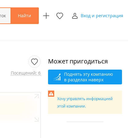
Найти
ток
Вход и регистрация
Может пригодиться
Посещений: 6
Поднять эту компанию
в разделах наверх
Хочу управлять информацией
этой компании.