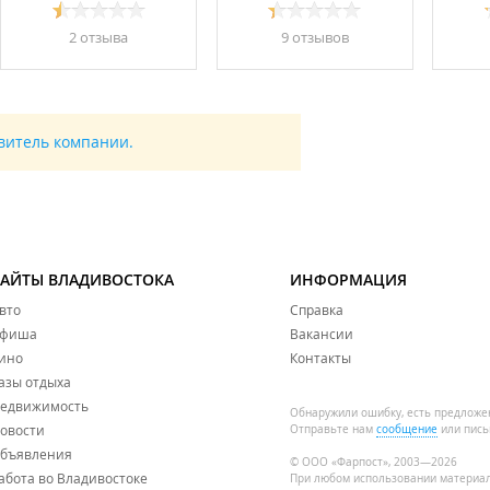
2 отзывa
9 отзывов
авитель компании.
САЙТЫ ВЛАДИВОСТОКА
ИНФОРМАЦИЯ
вто
Справка
фиша
Вакансии
ино
Контакты
азы отдыха
едвижимость
Обнаружили ошибку, есть предложе
овости
Отправьте нам
сообщение
или пись
бъявления
© ООО «Фарпост», 2003—2026
абота во Владивостоке
При любом использовании материа