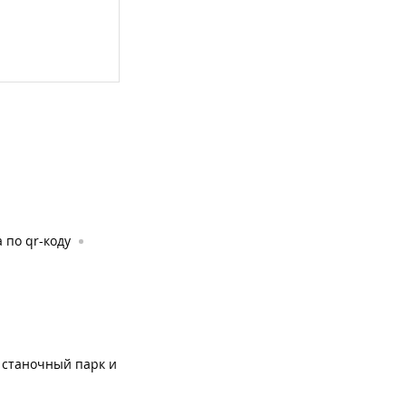
 по qr-коду
 станочный парк и