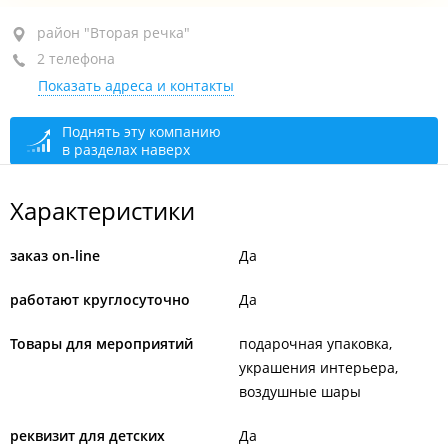
район "Вторая речка", пр-т 100-летия Владивостока,
район "Вторая речка"
74В
2 телефона
Показать адреса и контакты
+7 (423) 298-27-69
+7 902 052-29-35
Поднять эту компанию
в разделах наверх
круглосуточно
Характеристики
заказ on-line
Да
работают круглосуточно
Да
Товары для мероприятий
подарочная упаковка
украшения интерьера
воздушные шары
реквизит для детских
Да