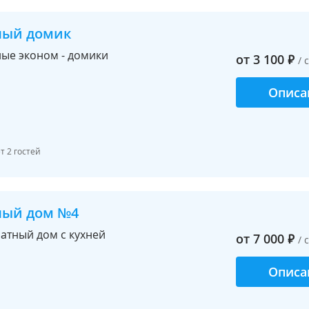
ный домик
ые эконом - домики
от
3 100
₽
/ 
Описа
 2 гостей
ный дом №4
атный дом с кухней
от
7 000
₽
/ 
Описа