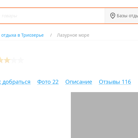
Базы отд
 отдыха в Триозерье
Лазурное море
к добраться
Фото 22
Описание
Отзывы 116