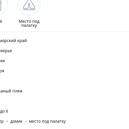
я
Место под
палатку
морский край
озерье
няя
ря
чаный пляж
 до 6
ер
домик
место под палатку