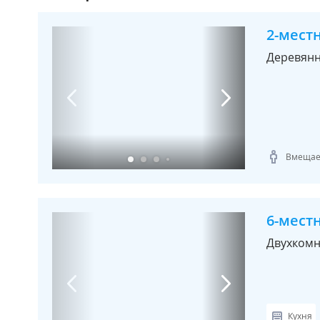
2-мест
Деревянн
Вмещает
6-мест
Двухкомн
Кухня