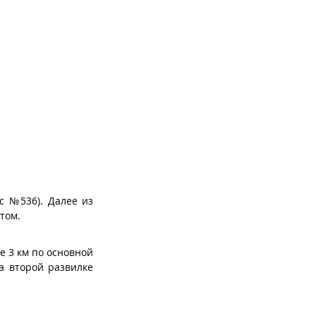
с №536). Далее из
том.
е 3 км по основной
На второй развилке