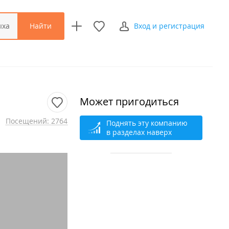
Найти
ыха
Вход и регистрация
Может пригодиться
Посещений: 2764
Поднять эту компанию
в разделах наверх