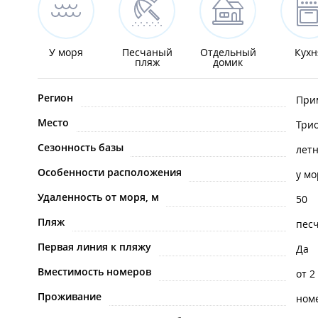
У моря
Песчаный
Отдельный
Кухн
пляж
домик
Регион
При
Место
Три
Сезонность базы
лет
Особенности расположения
у мо
Удаленность от моря, м
50
Пляж
пес
Первая линия к пляжу
Да
Вместимость номеров
от 2
Проживание
ном