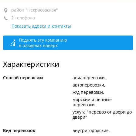
район "Некрасовская", ул. Проходная 4-я, 14 стр. 1
район "Некрасовская"
2 телефона
+7 904 627-02-64
Показать адреса и контакты
+7 914 790-33-11
сегодня закрыто
Поднять эту компанию
в разделах наверх
Характеристики
Способ перевозки
авиаперевозки
автоперевозки
ж/д перевозки
морские и речные
перевозки
услуга "перевоз от двери до
двери"
Вид перевозок
внутригородские