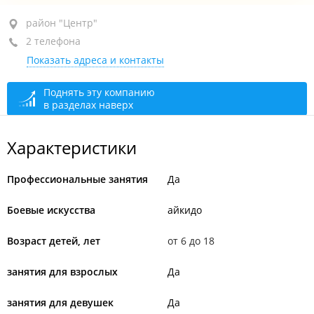
район "Центр", ул. Авроровская, 17
район "Центр"
2 телефона
+7 914 791-16-55
Показать адреса и контакты
+7 (423) 271-16-55
По предварительному звонку
сегодня закрыто
Поднять эту компанию
в разделах наверх
Характеристики
Профессиональные занятия
Да
Боевые искусства
айкидо
Возраст детей, лет
от 6 до 18
занятия для взрослых
Да
занятия для девушек
Да