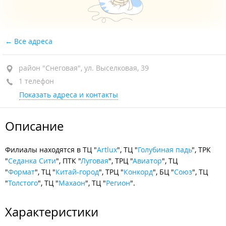
Все адреса
район "Снеговая", ул. Выселковая, 39
1 телефон
Показать адреса и контакты
Описание
Филиалы находятся в ТЦ "
Artlux
", ТЦ "
Голубиная падь
", ТРК
"
Седанка Сити
", ПТК "
Луговая
", ТРЦ "
Авиатор
", ТЦ
"
Формат
", ТЦ "
Китай-город
", ТРЦ "
Конкорд
", БЦ "
Союз
", ТЦ
"
Толстого
", ТЦ "
Махаон
", ТЦ "
Регион
".
Характеристики