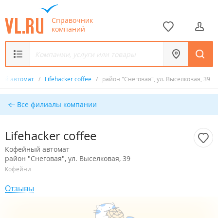
Справочник
компаний
ый автомат
/
Lifehacker coffee
/
район "Снеговая", ул. Выселковая, 39
Все филиалы компании
Lifehacker coffee
Кофейный автомат
район "Снеговая", ул. Выселковая, 39
Кофейни
Отзывы