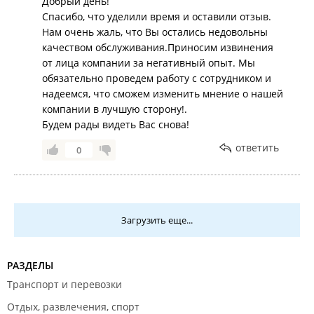
приходишь, чтобы проконсультироваться со
Добрый день!
ЗНАЮЩИМ человеком, который сориентирует,
Спасибо, что уделили время и оставили отзыв.
поможет определиться, а в итоге получаешь такое
Нам очень жаль, что Вы остались недовольны
обслуживание. Был во всех ваших филиалах и
качеством обслуживания.Приносим извинения
всегда все было на высшем уровне. Продавцы,
от лица компании за негативный опыт. Мы
знающие и понимающие, о чем говорят,
обязательно проведем работу с сотрудником и
доброжелательные. А эта девушка просто финиш.
надеемся, что сможем изменить мнение о нашей
компании в лучшую сторону!.
Будем рады видеть Вас снова!
ответить
0
Загрузить еще...
РАЗДЕЛЫ
Транспорт и перевозки
Отдых, развлечения, спорт