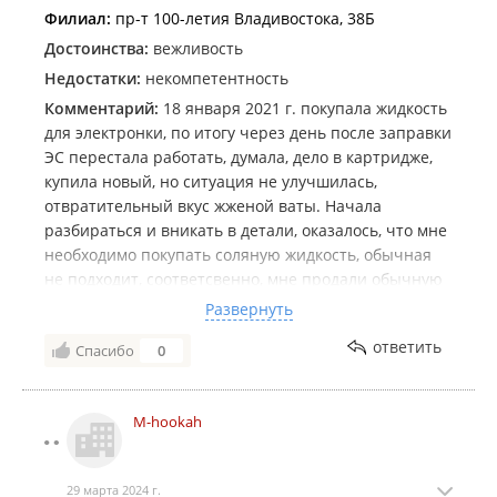
Филиал:
пр-т 100-летия Владивостока, 38Б
Достоинства:
вежливость
Недостатки:
некомпетентность
Комментарий:
18 января 2021 г. покупала жидкость
для электронки, по итогу через день после заправки
ЭС перестала работать, думала, дело в картридже,
купила новый, но ситуация не улучшилась,
отвратительный вкус жженой ваты. Начала
разбираться и вникать в детали, оказалось, что мне
необходимо покупать соляную жидкость, обычная
не подходит, соответсвенно, мне продали обычную
опять таки (стоимостью 500 руб), электронку я
Развернуть
продавцу показывала на месте, и спросила, точно
ответить
Спасибо
0
ли эта жидкость подойдет. В общем, обучайте свой
персонал более тщательно. К вам больше не
обращусь, спасибо за дополнительные расходы.
M-hookah
29 марта 2024 г.