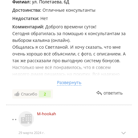
Филиал:
ул. Полетаева, 6Д
Достоинства:
Отличные консультанты
Недостатки:
Нет
Комментарий:
Доброго времени суток!
Сегодня обратилась за помощью к консультантам за
выбором кальяна (онлайн).
Общалась я со Светланой. И хочу сказать, что мне
очень хорошо всё объяснили, с фото, с описанием. А
так же рассказали про выгодную систему бонусов.
Настолько мне всё понравилось, что я совсем
недолго думая решилась на покупку. Всё надежно
мне упаковали и доставили курьером (БЕСПЛАТНО).
Развернуть
Когда у меня что-то не получилось в сборке, мне
ответить
Спасибо
2
отправили видео что и как собирается.
Хочется сказать спасибо большое таким людям,
которые очень ответственно относятся к своей
M-hookah
работе. Ребята, вы на высоте❤️
29 марта 2024 г.