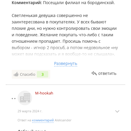
Комментарий:
Посещали филиал на бородинской.
Светленькая девушка совершенно не
заинтересована в покупателях. У всех бывают
плохие дни, но нужно контролировать свои эмоции
и поведение. Желание покупать что-либо с таким
отношением пропадает. Просишь помочь с
выбором - игнор 2 просьб, а потом недовольное «ну
может вам подсказать и я вообще-то не слышала»,
хотя в магазине более клиентов не было. Задаешь
Развернуть
вопрос по ассортименту - недовольные ответы даже
не смотря на тебя, будто к ней домой пришли.
ответить
Спасибо
3
Задаешь вопрос по конкретным вкусам - мямлит под
нос, а затем с повышенной и недовольной
интонацией повторяет.
M-hookah
- Что посоветуете из этой линейки попробовать?
Какие-то новые интересные вкусы?
29 марта 2024 г.
- ну вот это *тыкает в один табак и называет
название*
Ответ на
комментарий
Aleksander
Название уже сами прочитали, в магазин