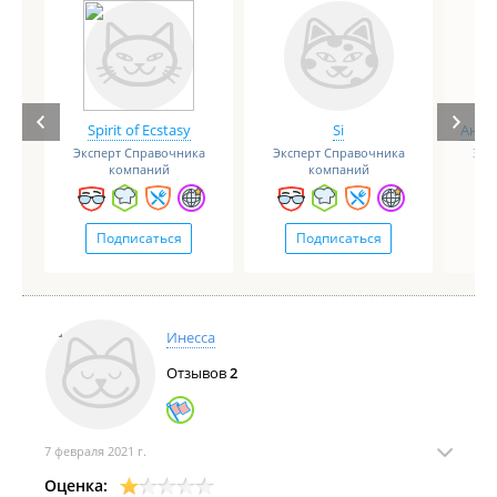
Spirit of Ecstasy
Si
Анге
Эксперт Справочника
Эксперт Справочника
Экс
компаний
компаний
Подписаться
Подписаться
Инесса
Отзывов
2
7 февраля 2021 г.
Оценка: