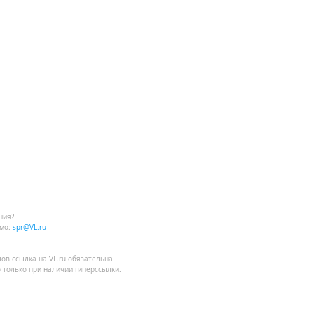
ния?
мо:
spr@VL.ru
лов
ссылка на VL.ru
обязательна.
 только при наличии гиперссылки.