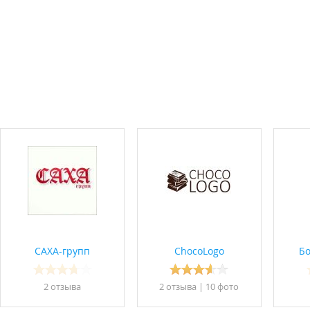
САХА-групп
ChocoLogo
Бо
2 отзывa
2 отзывa
|
10 фото