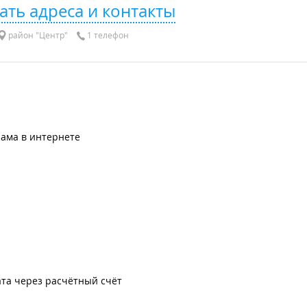
ать адреса и контакты
район "Центр"
1 телефон
лама в интернете
та через расчётный счёт