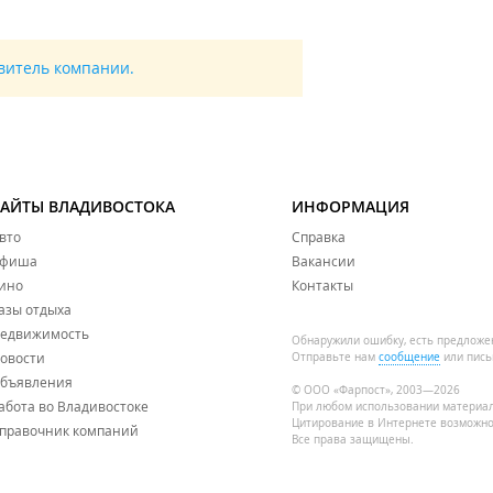
авитель компании.
САЙТЫ ВЛАДИВОСТОКА
ИНФОРМАЦИЯ
вто
Справка
фиша
Вакансии
ино
Контакты
азы отдыха
едвижимость
Обнаружили ошибку, есть предложе
овости
Отправьте нам
сообщение
или пись
бъявления
© ООО «Фарпост», 2003—2026
абота во Владивостоке
При любом использовании материа
Цитирование в Интернете возможно
правочник компаний
Все права защищены.