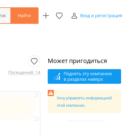
Найти
ток
Вход и регистрация
Может пригодиться
Посещений: 14
Поднять эту компанию
в разделах наверх
Хочу управлять информацией
этой компании.