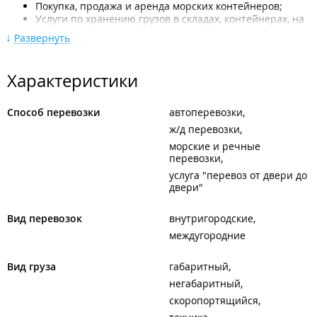
Покупка, продажа и аренда морских контейнеров;
Услуги по хранению грузов в складах, контейнерах, на
открытых площадках;
Развернуть
Изготовление бытовых модулей;
Перевозка грузов;
Погрузочно-разгрузочные работы;
Характеристики
Хранение контейнеров.
Сотрудники компании - профессиональные логисты,
Способ перевозки
автоперевозки
которые подберут оптимальный по цене и времени способ
ж/д перевозки
доставки груза по всей России.
морские и речные
перевозки
Преимущества работы с ГК "МАРН":
услуга "перевоз от двери до
двери"
Наличие собственного парка контейнеров всех
размеров и любого назначения;
Оборудованные спецтехникой терминалы во всех
Вид перевозок
внутригородские
крупных транспортных узлах страны;
междугородние
Доставка грузов "дверь в дверь";
Работа по индивидуальным проектам с учетом
пожеланий заказчика.
Вид груза
габаритный
негабаритный
скоропортящийся