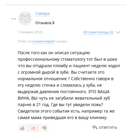
год оставить без зуба, а потом бы пригласили
имплант ему поставить за 70-80 тысяч рублей?
Самира
ДА? Сидите здесь и дрожите из-за каждого
Отзывов
3
коммента, что опять же показывает вас не с
лучшей стороны.
13 января 2018 г.
История беседы (2)
Ответ на
комментарий
Самира
После того как он описал ситуацию
профессиональному стоматологу тот был в шоке
что вы отодрали пломбу и пациент неделю ходил
с огромной дырой в зубе. Вы считаете это
нормальное отношение ? Собственно говоря в
эту неделю стенка и сломалась у зуба, не
выдержав давления постоянного. ЭТО ВАША
ВИНА, ВЫ чуть не загубили жевательный зуб
парню в 21 год. Где вы тут увидели ложь?
Свидетели этого события есть, например та же
самая мама приведшая его в вашу клинику.
ответить
-1