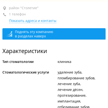
район "Столетие", пер. Камский, 5
район "Столетие"
1 телефон
1-й этаж
Показать адреса и контакты
+7 (423) 237-07-42
сегодня закрыто
Поднять эту компанию
в разделах наверх
Характеристики
Тип стоматологии
клиника
Стоматологические услуги
удаление зуба
пломбирование зубов
лечение зуба
лечение дёсен
протезирование
имплантация
отбеливание зубов