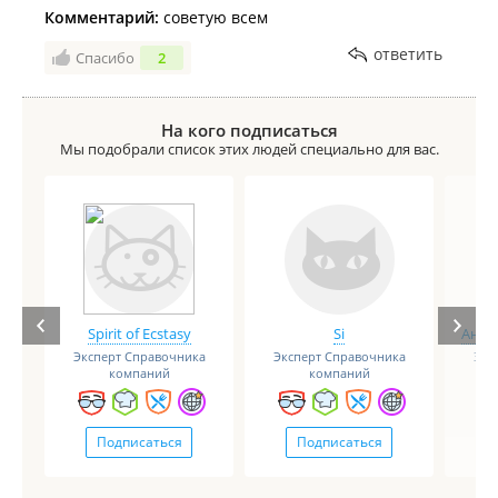
Комментарий:
советую всем
ответить
Спасибо
2
На кого подписаться
Мы подобрали список этих людей специально для вас.
Spirit of Ecstasy
Si
Анге
Эксперт Справочника
Эксперт Справочника
Экс
компаний
компаний
Подписаться
Подписаться