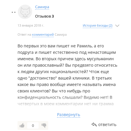
Самира
Отзывов
3
13 января 2018 г.
История беседы (2)
Ответ на
комментарий
Самира
Во первых это вам пишет не Рамиль, а его
подруга и пишет естественно под ненастоящим
именем. Во вторых причем здесь мусульманин
он или православный? Вы предвзято относитесь
к людям других национальностей? Чтож еще
одно "достоинство" вашей клиники. В третьих
какое вы право вообще имеете называть имена
своих клиентов? Вы что нибудь про
конфиденциальность слышали? Видимо нет! В
четвертых в моем комментарии нет ни грамма
лжи! И кстати, уважаемая, да будет вам известно
Развернуть
что зуб Рамилю спасли, вылечили и одели
коронку на него. И вот уже прошло больше
ответить
0
полугода с того события. А вы парня хотели в 21