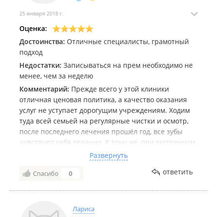
25 января 2018 г.
Оценка:
Достоинства:
Отличные специалисты, грамотный
подход
Недостатки:
Записываться на прем необходимо не
менее, чем за неделю
Комментарий:
Прежде всего у этой клиники
отличная ценовая политика, а качество оказания
услуг не уступает дорогущим учреждениям. Ходим
туда всей семьей на регулярные чистки и осмотр,
после последнего лечения прошёл год, все зубы
чувствуют себя отлично. К тому же, при экстренном
случае всегда можно позвонить Елене Алексеевне и
Развернуть
она не откажет в помощи, либо
ответить
Спасибо
0
проконсультируйтесь по телефону, либо пригласить
на прем в срочном порядке.
Лариса