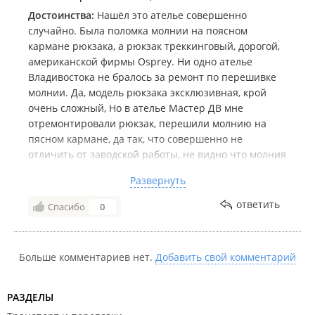
Достоинства:
Нашёл это ателье совершенно
случайно. Была поломка молнии на поясном
кармане рюкзака, а рюкзак треккинговый, дорогой,
американской фирмы Osprey. Ни одно ателье
Владивостока не бралось за ремонт по перешивке
молнии. Да, модель рюкзака эксклюзивная, крой
очень сложный, Но в ателье Мастер ДВ мне
отремонтировали рюкзак, перешили молнию на
пясном кармане, да так, что совершенно не
отличить от заводской работы, не видно что молния
меняная, от слова своём! И качество работы на
Развернуть
высшем уровне, и с цветом молнии, и с бегунком -
совпадение один в один! Через пару лет снова
ответить
Спасибо
0
отдал в это же ателье другой рюкзак в ремонт, и
снова результат как со швейной фабрики-
изготовителя. Вобщем, мне нет теперь
Больше комментариев нет.
Добавить свой комментарий
необходимости искать хорошее ателье, вот оно -
Мастер ДВ на Океанском Проспекте 108
!
РАЗДЕЛЫ
Недостатки:
Нет