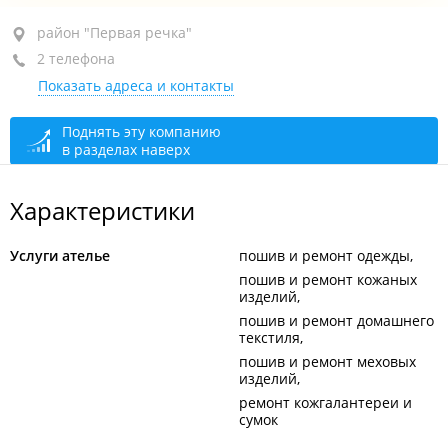
пр-т 100-летия Владивостока, 51 стр. 2
район "Первая речка"
2 телефона
+7 914 699-07-84
Показать адреса и контакты
сегодня закрыто
Поднять эту компанию
в разделах наверх
Характеристики
Услуги ателье
пошив и ремонт одежды
пошив и ремонт кожаных
изделий
пошив и ремонт домашнего
текстиля
пошив и ремонт меховых
изделий
ремонт кожгалантереи и
сумок