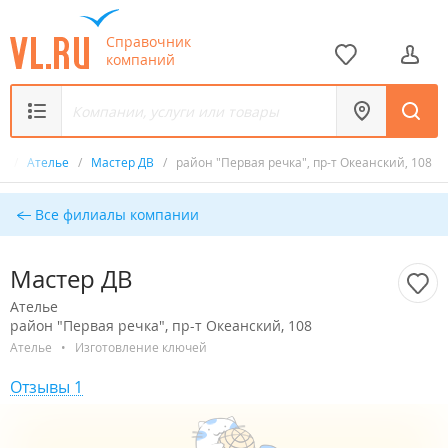
Справочник
компаний
к
/
Ателье
/
Мастер ДВ
/
район "Первая речка", пр-т Океанский, 108
Все филиалы компании
Мастер ДВ
Ателье
район "Первая речка", пр-т Океанский, 108
Ателье
•
Изготовление ключей
Отзывы 1