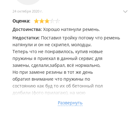
24 октября 2020 г.
Оценка:
Достоинства:
Хорошо натянули ремень.
Недостатки:
Поставил тройку потому что ремень
натянули и он не скрипел, молодцы.
Теперь что не понравилось, купив новые
пружины я приехал в данный сервис для
замены, сделали,забрал, всё нормально,
Но при замене резины в тот же день
обратил внимание что пружины по
состоянию как буд то их об бетонный пол
долбили (фото прилагаю), на мою
претензию администратор повел меня к
Развернуть
мастеру который производил ремонт,
мастер мне заявил что ничего страшного
нет в том что краска содрана, и на мои
слова про то что это не хорошо и
повреждённые места будут в первую