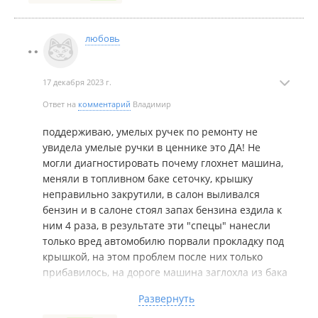
любовь
17 декабря 2023 г.
Ответ на
комментарий
Владимир
поддерживаю, умелых ручек по ремонту не
увидела умелые ручки в ценнике это ДА! Не
могли диагностировать почему глохнет машина,
меняли в топливном баке сеточку, крышку
неправильно закрутили, в салон выливался
бензин и в салоне стоял запах бензина ездила к
ним 4 раза, в результате эти "спецы" нанесли
только вред автомобилю порвали прокладку под
крышкой, на этом проблем после них только
прибавилось, на дороге машина заглохла из бака
бензин полился на дорогу создалась опасная
Развернуть
ситуация. Вызвала аварийную службу, точка где