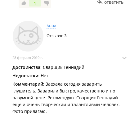
трубки соединяются с топливным баком на одной
ответить
1
из них не оказалось уплотнительного кольца
аварийщики вынуждены были взять на хомуты.
Вот такие тут мастера на Бородинской 28Б
Анна
автомастерской Автомастер-ДВ. Наверное буду
подавать в суд на этих умельцев, ошибок своих
Отзывов
3
они не признают и исправлять не собираются.
Приходилось вызывать полицию, чтобы
заставить их устранить свои косяки. Берегите
28 февраля 2019 г.
свое авто от таких мастеров!
Достоинства:
Сварщик Геннадий
Недостатки:
Нет
Комментарий:
Заехала сегодня заварить
глушитель. Заварили быстро, качественно и по
разумной цене. Рекомендую. Сварщик Геннадий
ещё и очень творческий и талантливый человек.
Фото прилагаю.