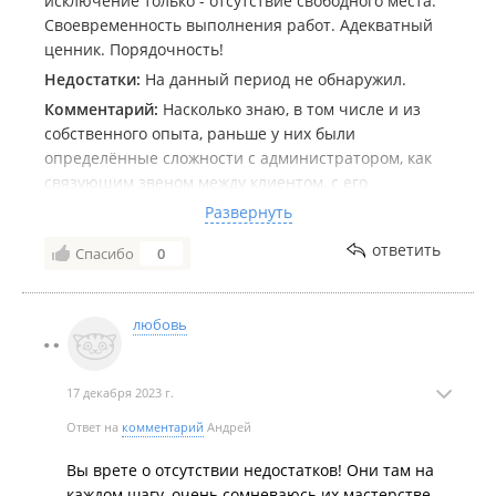
исключение только - отсутствие свободного места.
Своевременность выполнения работ. Адекватный
ценник. Порядочность!
Недостатки:
На данный период не обнаружил.
Комментарий:
Насколько знаю, в том числе и из
собственного опыта, раньше у них были
определённые сложности с администратором, как
связующим звеном между клиентом, с его
вопросами и мастерами, с их компетенциями и
Развернуть
возможностями. От этого происходили некоторые
ответить
Спасибо
0
тёрки. Но нынешняя команда, как мне показалась,
работает со знанием своего дела, и каждый на
своём месте! Так держать! 👍
любовь
17 декабря 2023 г.
Ответ на
комментарий
Андрей
Вы врете о отсутствии недостатков! Они там на
каждом шагу, очень сомневаюсь их мастерстве