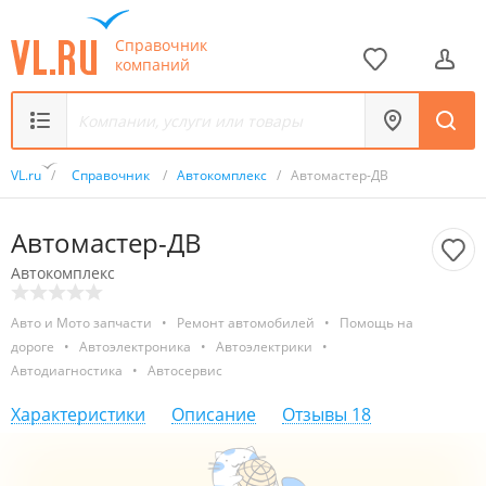
Справочник
компаний
VL.ru
/
Справочник
/
Автокомплекс
/
Автомастер-ДВ
Автомастер-ДВ
Автокомплекс
Авто и Мото запчасти
•
Ремонт автомобилей
•
Помощь на
дороге
•
Автоэлектроника
•
Автоэлектрики
•
Автодиагностика
•
Автосервис
Характеристики
Описание
Отзывы
18