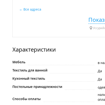
Все адреса
Показ
Уссурийс
Характеристики
Мебель
в н
Текстиль для ванной
Да
Кухонный текстиль
Да
Постельные принадлежности
оде
нал
Способы оплаты
опла