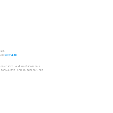
ния?
мо:
spr@VL.ru
лов
ссылка на VL.ru
обязательна.
 только при наличии гиперссылки.