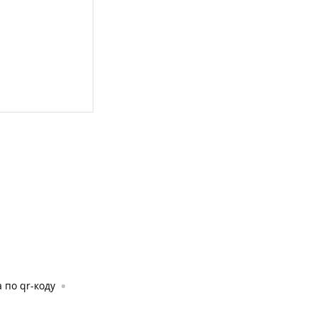
 по qr-коду