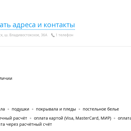
ать адреса и контакты
к, ш. Владивостокское, 36А
1 телефон
аличии
яла
подушки
покрывала и пледы
постельное белье
ичный расчёт
оплата картой (Visa, MasterCard, МИР)
оплата
та через расчётный счёт