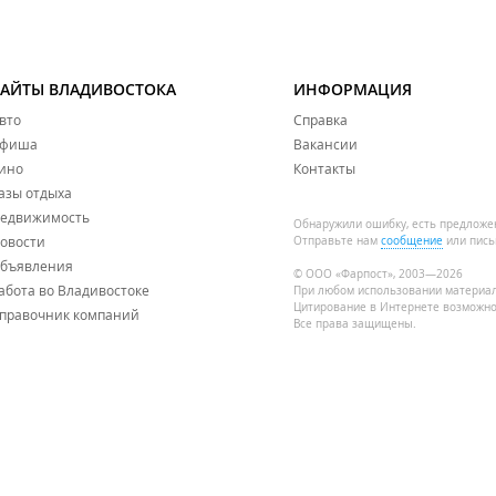
САЙТЫ ВЛАДИВОСТОКА
ИНФОРМАЦИЯ
вто
Справка
фиша
Вакансии
ино
Контакты
азы отдыха
едвижимость
Обнаружили ошибку, есть предложе
овости
Отправьте нам
сообщение
или пись
бъявления
© ООО «Фарпост», 2003—2026
абота во Владивостоке
При любом использовании материа
Цитирование в Интернете возможно
правочник компаний
Все права защищены.