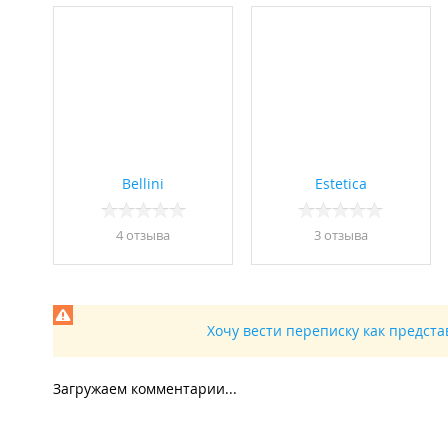
Bellini
Estetica
4 отзывa
3 отзывa
Хочу вести переписку как предст
Загружаем комментарии...