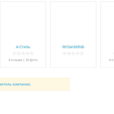
А-Стиль
MrGardeRob
4 отзывa
|
20 фото
4 о
авитель компании.