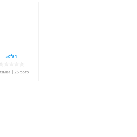
Sofari
тзывa
|
25 фото