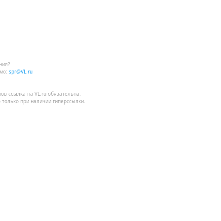
ния?
мо:
spr@VL.ru
лов
ссылка на VL.ru
обязательна.
 только при наличии гиперссылки.