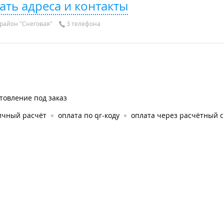
ать адреса и контакты
район "Снеговая"
3 телефона
товление под заказ
ичный расчёт
оплата по qr-коду
оплата через расчётный с