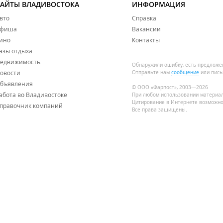
САЙТЫ ВЛАДИВОСТОКА
ИНФОРМАЦИЯ
вто
Справка
фиша
Вакансии
ино
Контакты
азы отдыха
едвижимость
Обнаружили ошибку, есть предложе
овости
Отправьте нам
сообщение
или пись
бъявления
© ООО «Фарпост», 2003—2026
абота во Владивостоке
При любом использовании материа
Цитирование в Интернете возможно
правочник компаний
Все права защищены.