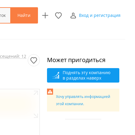
Найти
ток
Вход и регистрация
сещений: 12
Может пригодиться
Поднять эту компанию
в разделах наверх
Хочу управлять информацией
этой компании.