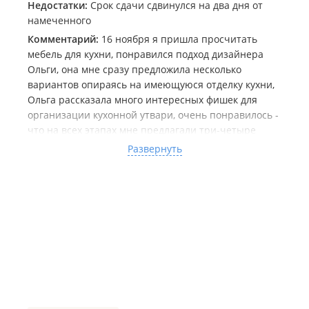
Недостатки:
Срок сдачи сдвинулся на два дня от
намеченного
Комментарий:
16 ноября я пришла просчитать
мебель для кухни, понравился подход дизайнера
Ольги, она мне сразу предложила несколько
вариантов опираясь на имеющуюся отделку кухни,
Ольга рассказала много интересных фишек для
организации кухонной утвари, очень понравилось -
что на всех этапах мне предлагали три-четыре
похожих внешне элементов, но разных по цене.
Развернуть
Установку кухни наметили на 20 декабря, но
пришлось немного перенести из-за проблем с
транспортной компанией, это собственно
единственный нюанс, который возник во время
работы.
Надеюсь скоро закажу мебель в прихожую)
Спасибо Вам Ольга за вашу работу!