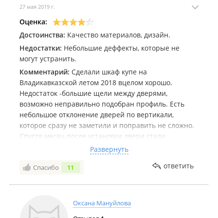
27 мая 2019 г.
Оценка:
Достоинства:
Качество материалов, дизайн.
Недостатки:
Небольшие деффекты, которые не
могут устранить.
Комментарий:
Сделали шкаф купе на
Владикавказской летом 2018 вцелом хорошо.
Недостаток -большие щели между дверями,
возможно неправильно подобран профиль. Есть
небольшое отклонение дверей по вертикали,
которое сразу не заметили и поправить не сложно.
Спустя месяц после установки двери стали
откатываться назад при закрывании, остается щель
Развернуть
около 10 см. Часто нахожусь в командировке,
ответить
Спасибо
11
призжаю, звоню(уже 4 раза), обещают прислать
мастера чтобы решить вопрос. Прошло полгода, не
дождался, могу сам исправить кое что, но за сумму
более 80 тысяч.... Вцелом работу делают неплохо,
Оксана Мануйлова
но не очень профессионально. После получения