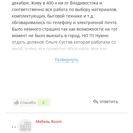
декабря. Живу в 400-х км от Владивостока и
соответственно вся работа по выбору материалов,
комплектующих, бытовой технике и т.д.
обговаривались по телефону и электронной почте.
Было немного страшно так как возможности на тот
момент не было выехать в город. НО !!!! Нужно
отдать должное Ольге Сустав которая работала со
мной, очень все грамотно объясняла, мне как
человеку не посвященному было все понятно. При
Развернуть
установки возникли кое какие трудности, НО это
было исключительно по моей вине, просчиталась с
замерами под розетки, но ребята все исправили.
Еще хочу отметить то, что установка была в доме в
котором тогда ни кто не жил, ребята трудились до
глубокой ночи, после окончания работ сдали ключ
сторожу и уехали. Дома я появилась спустя
ответить
Спасибо
3
несколько дней после установки. И что я вижу...... О
Боги!!! Во- первых чистота, ни одной соринки, весь
мусор был убран. Во-вторых стоит моя красавица,
Мебель Room
кухонька, даже лучше чем в 3-D дизайне. Счастья не