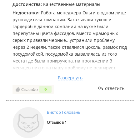
Достоинства:
Качественные материалы
Недостатки:
Работа менеджера Ольги в одном лице
руководителя компании. Заказывали кухню и
гардероб в данной компании на кухне были
перепутаны цвета фассадов, вместо мраморных
серых привезли чёрные...устранили проблему
через 2 недели, также отвалился цоколь, размок под
посудомойкой, посудомойка вывалилась из того
места где была прикручена, на протяжении 3
месяцев никто на нашу проблему не реагирует,
вынуждены обратитьсяв суд на данную
Развернуть
организацию. В гардеробе как выяснилось
отсутствовала подсветка, по итогу получилось
ответить
Спасибо
9
совершенно не то что хотели с этим и живём. С
менеджером складывается крайне неприязненное
общение с её стороны. Диалога не вышло
Виктор Головань
обратились в суд.
Отзывов
1
Комментарий:
Не рекомендую данную компанию.