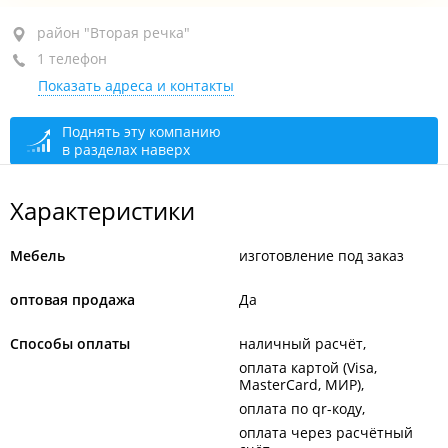
район "Вторая речка", ул. Русская, 9Б
район "Вторая речка"
1 телефон
БЦ "Antenna Building", 1-й этаж
Показать адреса и контакты
+7 914 977-25-33
закрыто, откроется в 10:00
Поднять эту компанию
в разделах наверх
Характеристики
Мебель
изготовление под заказ
оптовая продажа
Да
Способы оплаты
наличный расчёт
оплата картой (Visa,
MasterCard, МИР)
оплата по qr-коду
оплата через расчётный