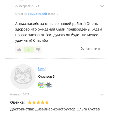
было придела. Помещение под кухню у нас
крохотное 10 кв. метров, но на этих 10 метрах
27 февраля 2017 г.
гарнитур ни капельки не забрал пространство, есть
Ответ на
комментарий
1586810
где развернуться и более чем вместительные
ящики. Наша семья довольна. На очереди у нас еще
Анна,спасибо за отзыв о нашей работе) Очень
одна кухня и только из Мебель Room!!! Уж очень
здорово что ожидания были превзойдены. Ждем
мне понравилось с ними работать. И очень
нового заказа от Вас ,думаю он будет не менее
благодарна им!!!
удачным) Спасибо
Недостатки:
нет
ответить
1
kprof
Отзывов
5
6 января 2017 г.
Оценка:
Достоинства:
Дизайнер-конструктор Ольга Сустав