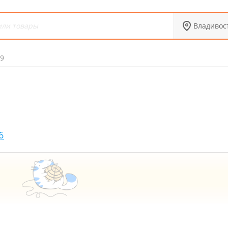
Владивос
9
6