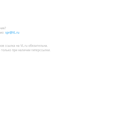
ния?
мо:
spr@VL.ru
лов
ссылка на VL.ru
обязательна.
 только при наличии гиперссылки.