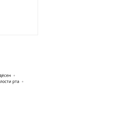
дёсен
лости рта