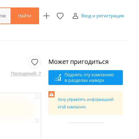
Найти
ток
Вход и регистрация
Может пригодиться
Посещений: 7
Поднять эту компанию
в разделах наверх
Хочу управлять информацией
этой компании.