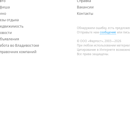
вто
Справка
фиша
Вакансии
ино
Контакты
азы отдыха
едвижимость
Обнаружили ошибку, есть предложе
овости
Отправьте нам
сообщение
или пись
бъявления
© ООО «Фарпост», 2003—2026
абота во Владивостоке
При любом использовании материа
Цитирование в Интернете возможно
правочник компаний
Все права защищены.