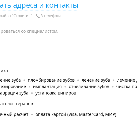
ать адреса и контакты
район "Столетие"
3 телефона
роваться со специалистом.
ника
ение зуба
пломбирование зубов
лечение зуба
лечение 
тезирование
имплантация
отбеливание зубов
чистка по
аврация зуба
установка виниров
атолог-терапевт
ичный расчёт
оплата картой (Visa, MasterCard, МИР)