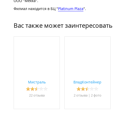
ООО "Мекка".
Филиал находится в БЦ "
Platinum Plaza
".
Вас также может заинтересовать
Мистраль
ВладКонтейнер
22 отзывa
2 отзывa
|
2 фото