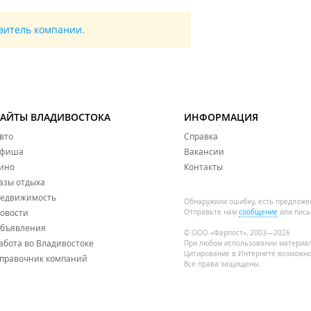
авитель компании.
САЙТЫ ВЛАДИВОСТОКА
ИНФОРМАЦИЯ
вто
Справка
фиша
Вакансии
ино
Контакты
азы отдыха
едвижимость
Обнаружили ошибку, есть предложе
овости
Отправьте нам
сообщение
или пись
бъявления
© ООО «Фарпост», 2003—2026
абота во Владивостоке
При любом использовании материа
Цитирование в Интернете возможно
правочник компаний
Все права защищены.