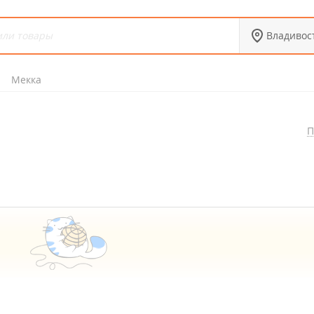
Владивос
Мекка
П