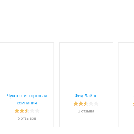
Чукотская торговая
Фид Лайнс
компания
3 отзывa
6 отзывов