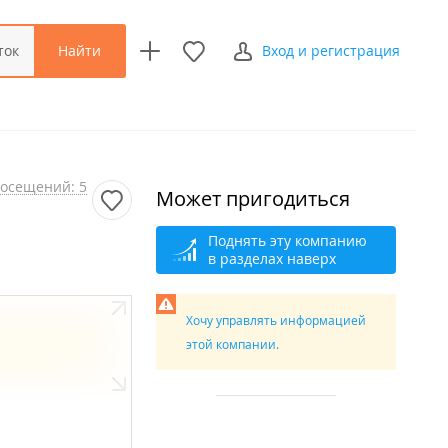
Найти
ток
Вход и регистрация
осещений: 5
Может пригодиться
Поднять эту компанию
в разделах наверх
Хочу управлять информацией
этой компании.