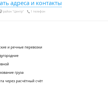
ать адреса и контакты
район "Центр"
1 телефон
ские и речные перевозки
дугородние
ивной
хование груза
та через расчётный счёт