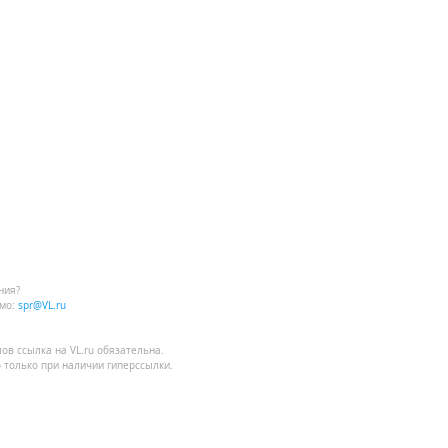
ния?
мо:
spr@VL.ru
лов
ссылка на VL.ru
обязательна.
 только при наличии гиперссылки.