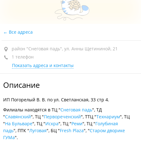
Все адреса
район "Снеговая падь", ул. Анны Щетининой, 21
1 телефон
Показать адреса и контакты
Описание
ИП Погорелый В. В. по ул. Светланская, 33 стр 4.
Филиалы находятся в ТЦ "
Снеговая падь
", ТД
"
Славянский
", ТЦ "
Первореченский
", ТТЦ "
Технариум
", ТЦ
"
На Бульваре
", ТЦ "
Искра
", ТЦ "
Реми
", ТЦ "
Голубиная
падь
", ПТК "
Луговая
", БЦ "
Fresh Plaza
", "
Старом дворике
ГУМа
".