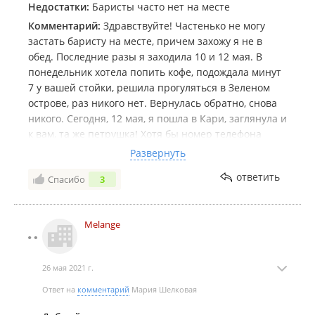
Недостатки:
Баристы часто нет на месте
Комментарий:
Здравствуйте! Частенько не могу
застать баристу на месте, причем захожу я не в
обед. Последние разы я заходила 10 и 12 мая. В
понедельник хотела попить кофе, подождала минут
7 у вашей стойки, решила прогуляться в Зеленом
острове, раз никого нет. Вернулась обратно, снова
никого. Сегодня, 12 мая, я пошла в Кари, заглянула и
к вам, та же петрушка! Хотя бы номер телефона
оставляли бы на стойке, а то ждать постоянно нет
Развернуть
желания
ответить
Спасибо
3
Дата посещения:
12.05.2021
Melange
26 мая 2021 г.
Ответ на
комментарий
Мария Шелковая