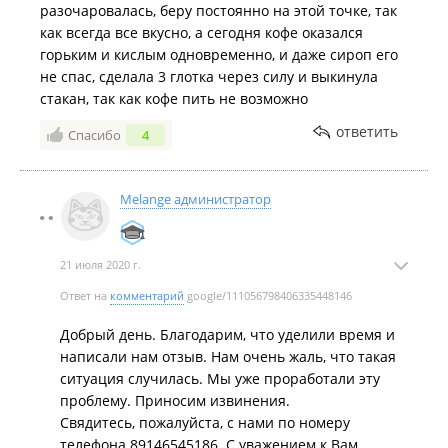
разочаровалась, беру постоянно на этой точке, так
как всегда все вкусно, а сегодня кофе оказался
горьким и кислым одновременно, и даже сироп его
не спас, сделала 3 глотка через силу и выкинула
стакан, так как кофе пить не возможно
ответить
Спасибо
4
Melange администратор
21 июля 2020 г.
Ответ на
комментарий
google/111056798406335448146
Добрый день. Благодарим, что уделили время и
написали нам отзыв. Нам очень жаль, что такая
ситуация случилась. Мы уже проработали эту
проблему. Приносим извинения.
Свядитесь, пожалуйста, с нами по номеру
телефона 89146545186. С уважением к Вам,