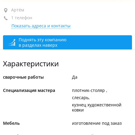
Артём, ул. Фрунзе, 27 стр. 7
Артём
1 телефон
+7 914 707-38-05
Показать адреса и контакты
сегодня закрыто
Поднять эту компанию
в разделах наверх
Характеристики
сварочные работы
Да
Специализация мастера
плотник-столяр
слесарь
кузнец художественной
ковки
Мебель
изготовление под заказ