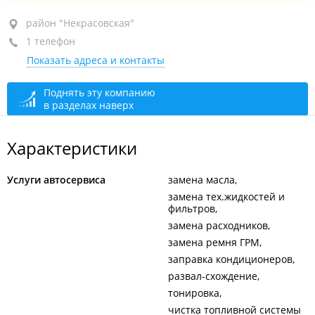
район "Некрасовская", ул. Некрасовская, 23В
район "Некрасовская"
1 телефон
+7 902 068-65-02
Показать адреса и контакты
сегодня закрыто
Поднять эту компанию
в разделах наверх
Характеристики
Услуги автосервиса
замена масла
замена тех.жидкостей и
фильтров
замена расходников
замена ремня ГРМ
заправка кондиционеров
развал-схождение
тонировка
чистка топливной системы