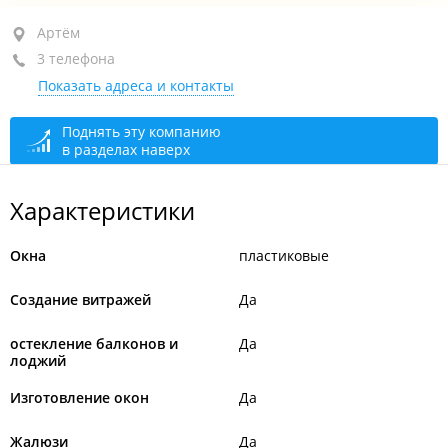
Артём, ул. Кирова, 67
Артём
3 телефона
+7 (423-37) 3-33-20
Показать адреса и контакты
+7 924 253-23-33
+7 924 251-47-60
Поднять эту компанию
в разделах наверх
открыто: 09:00–18:00
Характеристики
Окна
пластиковые
Создание витражей
Да
остекление балконов и
Да
лоджий
Изготовление окон
Да
Жалюзи
Да