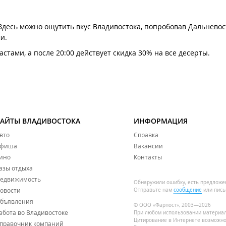
 Здесь можно ощутить вкус Владивостока, попробовав Дальнево
и.
стами, а после 20:00 действует скидка 30% на все десерты.
САЙТЫ ВЛАДИВОСТОКА
ИНФОРМАЦИЯ
вто
Справка
фиша
Вакансии
ино
Контакты
азы отдыха
едвижимость
Обнаружили ошибку, есть предложе
овости
Отправьте нам
сообщение
или пись
бъявления
© ООО «Фарпост», 2003—2026
абота во Владивостоке
При любом использовании материа
Цитирование в Интернете возможно
правочник компаний