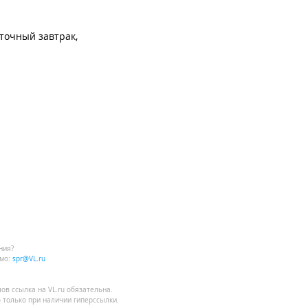
сточный завтрак,
ния?
мо:
spr@VL.ru
лов
ссылка на VL.ru
обязательна.
 только при наличии гиперссылки.