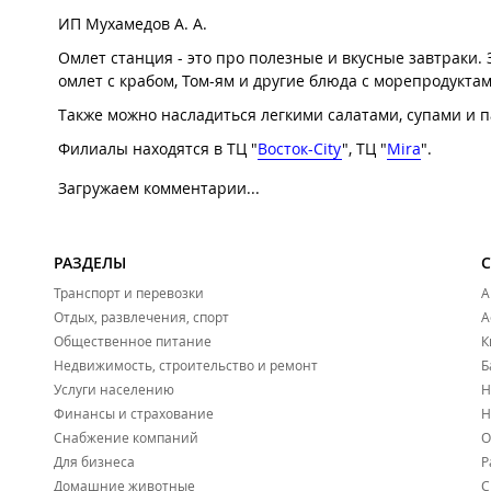
ИП Мухамедов А. А.
Омлет станция - это про полезные и вкусные завтраки.
омлет с крабом, Том-ям и другие блюда с морепродуктам
Также можно насладиться легкими салатами, супами и па
Филиалы находятся в ТЦ "
Восток-City
", ТЦ "
Mira
".
Загружаем комментарии...
РАЗДЕЛЫ
Транспорт и перевозки
А
Отдых, развлечения, спорт
А
Общественное питание
К
Недвижимость, строительство и ремонт
Б
Услуги населению
Н
Финансы и страхование
Н
Снабжение компаний
О
Для бизнеса
Р
Домашние животные
С