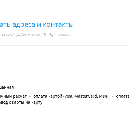
ать адреса и контакты
атрокл", ул. Сочинская, 10
1 телефон
шанная
ичный расчёт
оплата картой (Visa, MasterCard, МИР)
оплата
вод с карты на карту