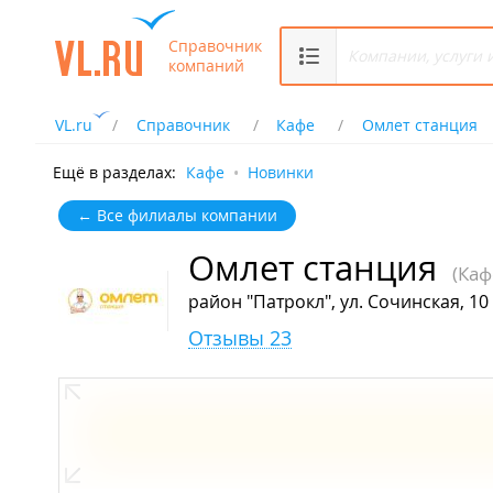
Справочник
компаний
VL.ru
Справочник
Кафе
Омлет станция
Ещё в разделах:
Кафе
Новинки
← Все филиалы компании
Омлет станция
(Каф
район "Патрокл", ул. Сочинская, 10
Отзывы 23