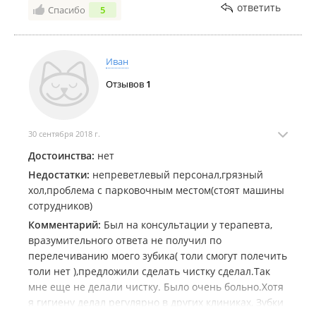
ответить
Спасибо
5
Иван
Отзывов
1
30 сентября 2018 г.
Достоинства:
нет
Недостатки:
непреветлевый персонал,грязный
хол,проблема с парковочным местом(стоят машины
сотрудников)
Комментарий:
Был на консультации у терапевта,
вразумительного ответа не получил по
перелечиванию моего зубика( толи смогут полечить
толи нет ),предложили сделать чистку сделал.Так
мне еще не делали чистку. Было очень больно.Хотя
я гигиену делал регулярно в других клиниках, Зубки