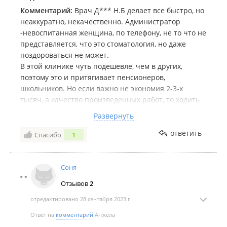
спасти мои зубы от удаления (кист было очень
Комментарий:
Врач Д*** Н.Б делает все быстро, но
много), плюс она сделала мне красивую
неаккуратно, некачественно. Администратор
реставрацию зубов, чему я очень рада! Как хорошо,
-невоспитанная женщина, по телефону, не то что не
что есть такие врачи, которые могут спасти твою
представляется, что это стоматология, но даже
улыбку и здоровье!
поздороваться не может.
В этой клинике чуть подешевле, чем в других,
поэтому это и притягивает пенсионеров,
школьников. Но если важно не экономия 2-3-х
тысяч, а качество произведенных работ, то ходить
туда не советую.
Развернуть
И еще один неприятный момент. Живу рядом и
постоянно наблюдаю на крыльце клиники курящую
ответить
Спасибо
1
тусовку медперсонала.
Соня
Отзывов
2
отредактировано 28 сентября 2023 г.
Ответ на
комментарий
Анжела