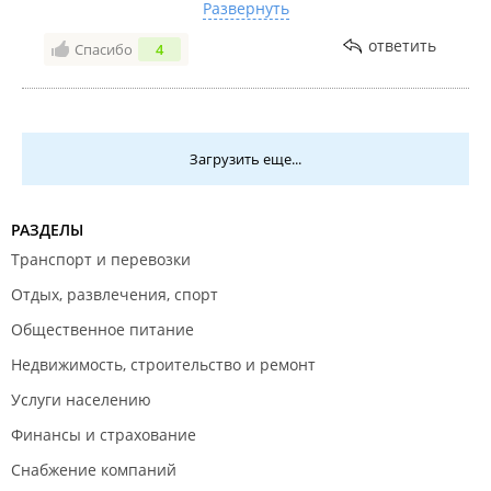
после этой чистки ломило еще неделю.Регистратор
Развернуть
нагрубила ,только по тому что у меня была крупная
ответить
Спасибо
4
купюра а у нее небыло сдачи . В общем я туда
больше не пойду и другим не советую
Загрузить еще...
РАЗДЕЛЫ
Транспорт и перевозки
Отдых, развлечения, спорт
Общественное питание
Недвижимость, строительство и ремонт
Услуги населению
Финансы и страхование
Снабжение компаний