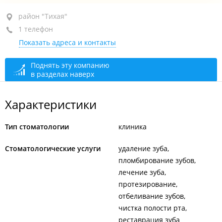
район "Тихая", ул. Космонавтов, 27
район "Тихая"
1 телефон
+7 (423) 228-87-82
Показать адреса и контакты
сегодня закрыто
Поднять эту компанию
в разделах наверх
Характеристики
Тип стоматологии
клиника
Стоматологические услуги
удаление зуба
пломбирование зубов
лечение зуба
протезирование
отбеливание зубов
чистка полости рта
реставрация зуба