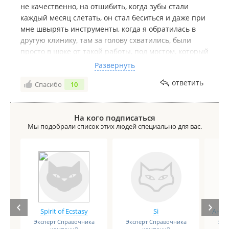
не качественно, на отшибить, когда зубы стали
каждый месяц слетать, он стал беситься и даже при
мне швырять инструменты, когда я обратилась в
другую клинику, там за голову схватились, были
просто в шоке от такой работы, под мостом, который
клеил бесконечно мой горе доктор, уже сгнили зубы,
Развернуть
а он все продолжал их клеть. Когда я в очередной
ответить
Спасибо
10
раз пришла клеить упавший мост, другой врач
Дмитрий явно надсмехался над моим ртом, я в
ужасе от безобразия в этой клинике, если можно так
На кого подписаться
назвать это убогое место, и от горе врачей, которые
Мы подобрали список этих людей специально для вас.
явно не умеют этим заниматься, хочу предупредить
людей, дёшево и быстро, не значит качественно,
останетесь без зубов, будете жалеть и
переплачивать
Spirit of Ecstasy
Si
Анге
Эксперт Справочника
Эксперт Справочника
Экс