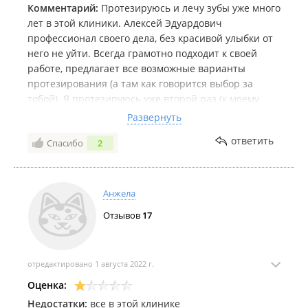
Комментарий:
Протезируюсь и лечу зубы уже много
лет в этой клиники. Алексей Эдуардович
профессионал своего дела, без красивой улыбки от
него не уйти. Всегда грамотно подходит к своей
работе, предлагает все возможные варианты
протезирования (а там как говорится выбор за
тобой). Я протезируюсь уже второй раз (к моему
сожалению с детства проблемы с зубами), думала
Развернуть
что съёмный протез меня никогда не покинет, ан
ответить
Спасибо
2
нет.... Алексей Эдуардович избавил меня от него и
сделал мне красивую, здоровую улыбку, быстро,
качественно, и гарантию он даёт надолго, с первым
мостом я проходила 10 лет, сейчас время пришло
Анжела
менять мост и снова я обратилась к нему. Выражаю
Отзывов
17
огромную благодарность Вам, Алексей Эдуардович!!!
Буду рекомендовать только Вас своим знакомым. Ах
да, по поводу цен в этой клинике, цены то совсем не
завышены, как в других, цена подарок как
отредактировано 1 августа 2022 г.
говорится. А ещё я выражаю благодарность
Оценка:
терапевту Наталье Борисовне, которая смогла
Недостатки:
все в этой клинике