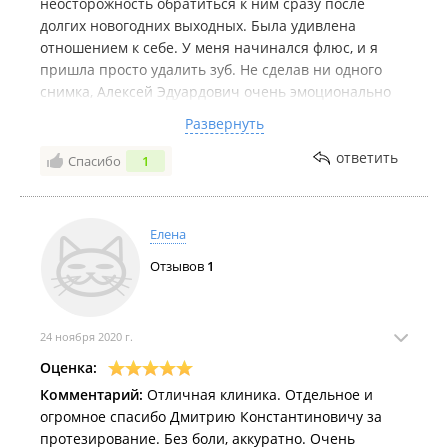
неосторожность обратиться к ним сразу после
долгих новогодних выходных. Была удивлена
отношением к себе. У меня начинался флюс, и я
пришла просто удалить зуб. Не сделав ни одного
снимка, Алексей Эдуардович очень эмоционально
убедил меня, что зуб можно сохранить, полечить, а
Развернуть
потом закрыть мостом. И я поверила
"профессионалу-доктору"! Врач, которая лечила,
ответить
Спасибо
1
сделала три снимка и типа не заметила огромную
кисту. Вобщем мост поставили. А через месяц
пришлось снова к ним идти с острой болью. Снова
Елена
сделали снимок и вдруг (!) обнаружилась киста. И
Отзывов
1
мне посоветовали попить антибиотики и полоскать
зуб... Слов нет! Да уж: "профессионалы"!
24 ноября 2020 г.
Оценка:
Комментарий:
Отличная клиника. Отдельное и
огромное спасибо Дмитрию Константиновичу за
протезирование. Без боли, аккуратно. Очень