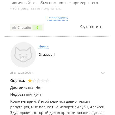
тактичный, все объяснил, показал примеры того
что в результате получится.
‌Он мне зуб вырвал легко и не больно.
Развернуть
И после сделал красивые зубки, теперь я снова могу
улыбаться )) .
ответить
Спасибо
9
Нелли
Отзывов
1
23 января 2020 г.
Оценка:
Достоинства:
Нет
Недостатки:
куча
Комментарий:
У этой клиники давно плохая
репутация, мне полностью испортили зубы, Алексей
Эдуардович, который делал протезирование, сделал