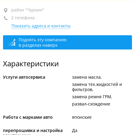
район "Чуркин", ул. Героев-Тихоокеанцев, 5А стр. 4
район "Чуркин"
2 телефона
+7 914 967-63-62
Показать адреса и контакты
+7 908 996-90-78
открыто: 10:00–19:00
Поднять эту компанию
в разделах наверх
Характеристики
Услуги автосервиса
замена масла
замена тех.жидкостей и
фильтров
замена ремня ГРМ
развал-схождение
Работа с марками авто
японские
перепрошивка и настройка
Да