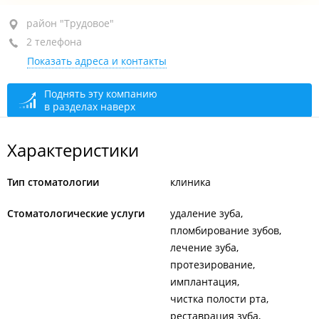
район "Трудовое", ул. Порт-Артурская, 25
район "Трудовое"
2 телефона
оф. 2
Показать адреса и контакты
+7 994 001-27-91
+7 (423) 248-84-29
Поднять эту компанию
в разделах наверх
сегодня закрыто
Характеристики
Тип стоматологии
клиника
Стоматологические услуги
удаление зуба
пломбирование зубов
лечение зуба
протезирование
имплантация
чистка полости рта
реставрация зуба