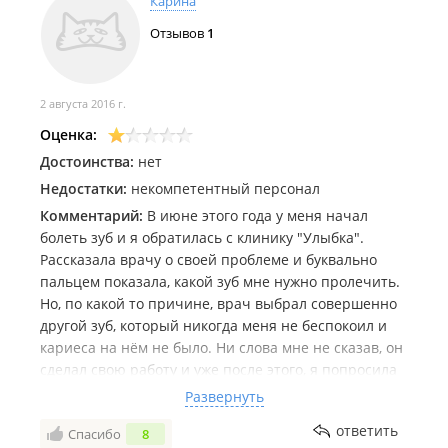
Карина
Отзывов
1
2 августа 2016 г.
Оценка:
Достоинства:
нет
Недостатки:
некомпетентный персонал
Комментарий:
В июне этого года у меня начал
болеть зуб и я обратилась с клинику "Улыбка".
Рассказала врачу о своей проблеме и буквально
пальцем показала, какой зуб мне нужно пролечить.
Но, по какой то причине, врач выбрал совершенно
другой зуб, который никогда меня не беспокоил и
кариеса на нём не было. Ни слова мне не сказав, он
сделал свою работу и уже после этого, я попросила
зеркало и увидела, что мой больной зуб остался без
Развернуть
изменений.
ответить
Спасибо
8
На мои вопросы об этом, он ответил, мол в том зубе