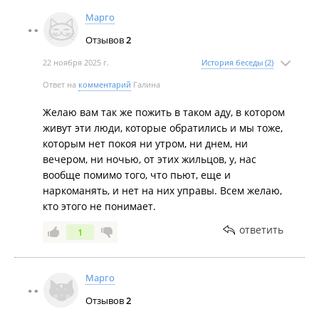
был на месте, тех, кто не дает спокойной жизни,
Марго
ни утром, ни днем, ни вечером, ни ночью, желаю
Отзывов
2
от души, как можно, чаще данным критиканам
быть на месте людей, кому не дают спокойно
22 ноября 2025 г.
История беседы (2)
жить вокруг неадекватные жильцы...желаю много
Ответ на
комментарий
Галина
раз...
Желаю вам так же пожить в таком аду, в котором
живут эти люди, которые обратились и мы тоже,
которым нет покоя ни утром, ни днем, ни
вечером, ни ночью, от этих жильцов, у, нас
вообще помимо того, что пьют, еще и
наркоманять, и нет на них управы. Всем желаю,
кто этого не понимает.
ответить
1
Марго
Отзывов
2