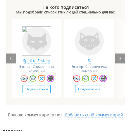
На кого подписаться
Мы подобрали список этих людей специально для вас.
Spirit of Ecstasy
Si
Анге
Эксперт Справочника
Эксперт Справочника
Экс
компаний
компаний
Подписаться
Подписаться
Больше комментариев нет.
Добавить свой комментарий