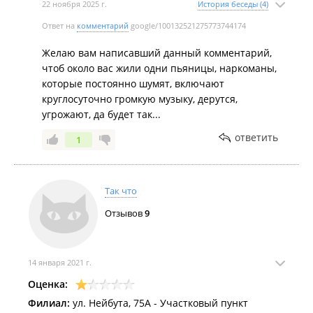
22 ноября 2025 г.
История беседы (4)
Ответ на
комментарий
google/100132521275773744174
Желаю вам написавший данный комментарий,
чтоб около вас жили одни пьяницы, наркоманы,
которые постоянно шумят, включают
круглосуточно громкую музыку, дерутся,
угрожают, да будет так...
ответить
1
Так что
Отзывов
9
14 января 2021 г.
Оценка:
Филиал:
ул. Нейбута, 75А - Участковый пункт