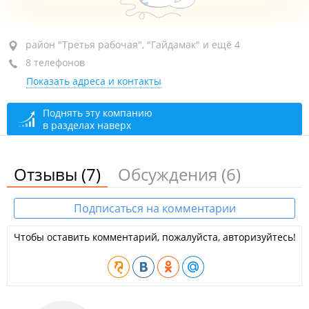
район "Третья рабочая", ул. Шилкинская, 10
район "Третья рабочая", "Гайдамак" и ещё 4
(Участковый пункт полиции №4)
8 телефонов
Показать адреса и контакты
1-й этаж
+7 (423) 243-53-75
Поднять эту компанию
в разделах наверх
закрыто, откроется в 15:00
Отзывы
(7)
Обсуждения
(6)
Подписаться на комментарии
Чтобы оставить комментарий, пожалуйста, авторизуйтесь!