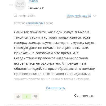
Марго
Отзывов
2
22 ноября 2025 г.
История беседы (2)
Ответ на
комментарий
Галина
Сами так поживите, как люди живут. Я была в
такой ситуации и которая продолжается, тоже
наверху жильцы шумят, скандалят, музыку крутят
громкую даже по ночам. Полицию вызывали,
приехать не соизвоили в то время. А, с
бездействием правоохранительных органов
встречалась не однократно. А, прежде, чем
обвинять людей, которые обращаются к помощи
правоохранительных органов типа идиотами,
значить просто вы не были в такой ситуации,
всем желаю, кто так считает бывать и как можно
Развернуть
чаще. Когда бегаешь к этим нарушителям
спокойствия, потому, что сил уже нет от этого
ответить
1
шума, просто дуреешь. И куда ни обращаешься
все бесполезно... Так, вот, кто такой умный и не